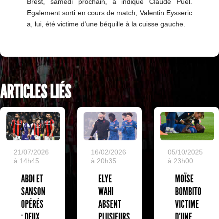
Brest, samedi prochain, a indiqué Claude Puel.
Egalement sorti en cours de match, Valentin Eysseric
a, lui, été victime d’une béquille à la cuisse gauche.
ARTICLES LIÉS
05/10/2025
21/07/2026
16/02/2026
à 23h00
à 14h45
à 20h35
MOÏSE
ABDI ET
ELYE
BOMBITO
SANSON
WAHI
VICTIME
OPÉRÉS
ABSENT
D'UNE
: DEUX
PLUSIEURS