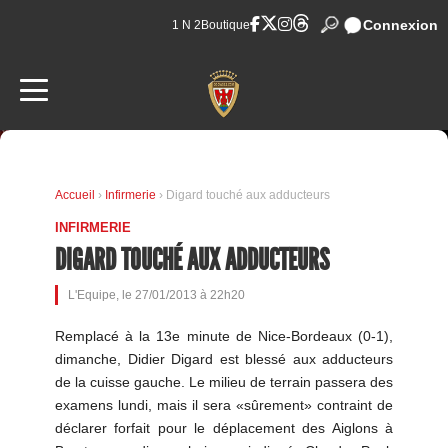
Connexion
1 N 2
Boutique
Accueil
›
Infirmerie
› Digard touché aux adducteurs
INFIRMERIE
DIGARD TOUCHÉ AUX ADDUCTEURS
L'Equipe, le 27/01/2013 à 22h20
Remplacé à la 13e minute de Nice-Bordeaux (0-1),
dimanche, Didier Digard est blessé aux adducteurs
de la cuisse gauche. Le milieu de terrain passera des
examens lundi, mais il sera «sûrement» contraint de
déclarer forfait pour le déplacement des Aiglons à