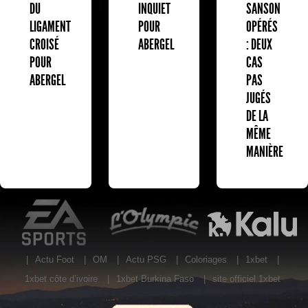
DU
INQUIET
SANSON
LIGAMENT
POUR
OPÉRÉS
CROISÉ
ABERGEL
: DEUX
POUR
CAS
ABERGEL
PAS
JUGÉS
DE LA
MÊME
MANIÈRE
EA Sports
L'Olympic Restaurant
K
|
Actu Foot
|
OM
|
Actu PSG
|
Coloriages
|
1xbet
|
1xbet côte d’ivoire
|
1xbet Burkina Faso
|
site officiel 1xbet