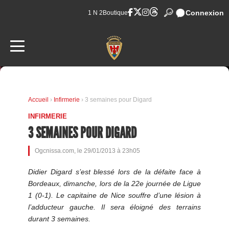
Connexion
1 N 2
Boutique
Accueil
›
Infirmerie
› 3 semaines pour Digard
INFIRMERIE
3 SEMAINES POUR DIGARD
Ogcnissa.com, le 29/01/2013 à 23h05
Didier Digard s’est blessé lors de la défaite face à
Bordeaux, dimanche, lors de la 22e journée de Ligue
1 (0-1). Le capitaine de Nice souffre d’une lésion à
l’adducteur gauche. Il sera éloigné des terrains
durant 3 semaines.