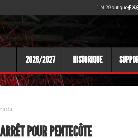
1 N 2
Boutique
2026/2027
HISTORIQUE
SUPPO
entecôte
D'ARRÊT POUR PENTECÔTE