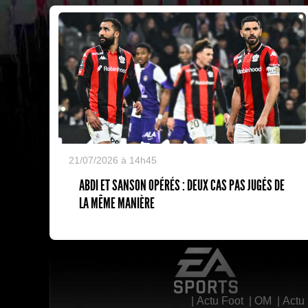
21/07/2026 à 14h45
ABDI ET SANSON OPÉRÉS : DEUX CAS PAS JUGÉS DE
LA MÊME MANIÈRE
EA Sports
|
Actu Foot
|
OM
|
Actu