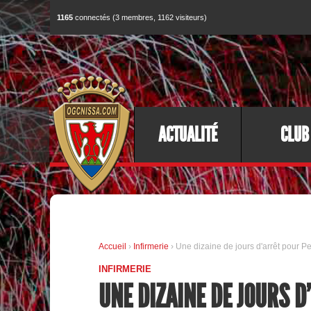
1165
connectés (3 membres, 1162 visiteurs)
ACTUALITÉ
CLUB
Accueil
›
Infirmerie
› Une dizaine de jours d'arrêt pour P
INFIRMERIE
UNE DIZAINE DE JOURS 