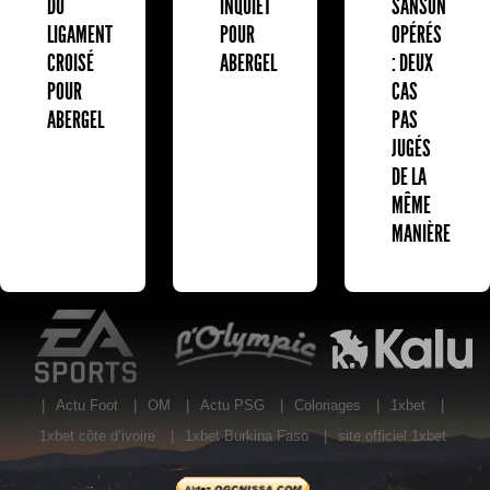
DU
INQUIET
SANSON
LIGAMENT
POUR
OPÉRÉS
CROISÉ
ABERGEL
: DEUX
POUR
CAS
ABERGEL
PAS
JUGÉS
DE LA
MÊME
MANIÈRE
EA Sports
L'Olympic Restaurant
K
|
Actu Foot
|
OM
|
Actu PSG
|
Coloriages
|
1xbet
|
1xbet côte d’ivoire
|
1xbet Burkina Faso
|
site officiel 1xbet