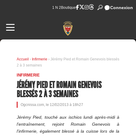
Connexion
1 N 2
Boutique
Accueil
›
Infirmerie
› Jérémy Pied et Romain Genevois blessés
2 à 3 semaines
INFIRMERIE
JÉRÉMY PIED ET ROMAIN GENEVOIS
BLESSÉS 2 À 3 SEMAINES
Ogcnissa.com, le 12/02/2013 à 18h27
Jérémy Pied, touché aux ischios lundi après-midi à
l'entraînement, rejoint Romain Genevois à
l'infirmerie, également blessé à la cuisse lors de la