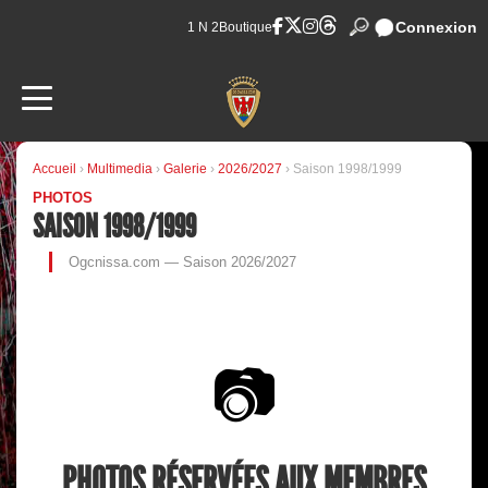
Connexion
1 N 2
Boutique
Accueil
›
Multimedia
›
Galerie
›
2026/2027
› Saison 1998/1999
PHOTOS
SAISON 1998/1999
Ogcnissa.com — Saison 2026/2027
📷
PHOTOS RÉSERVÉES AUX MEMBRES