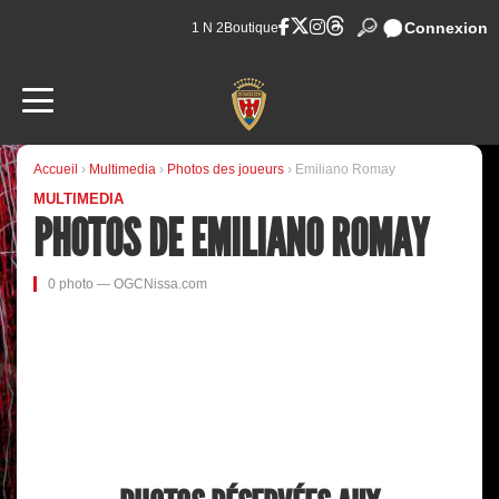
Connexion
1 N 2
Boutique
Accueil
›
Multimedia
›
Photos des joueurs
› Emiliano Romay
MULTIMEDIA
PHOTOS DE EMILIANO ROMAY
0 photo — OGCNissa.com
📷