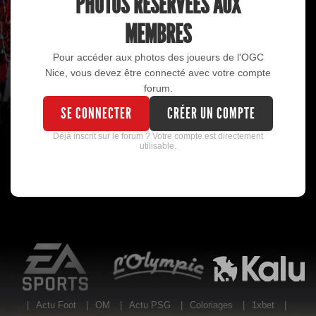
PHOTOS RÉSERVÉES AUX
MEMBRES
Pour accéder aux photos des joueurs de l'OGC
Nice, vous devez être connecté avec votre compte
forum.
SE CONNECTER
CRÉER UN COMPTE
Déjà inscrit sur le forum ? Votre compte est directement
utilisable.
EA Sports
L'Olympic Restaurant
K
|
Actu Foot
|
OM
|
Actu PSG
|
Coloriages
|
1xbet
|