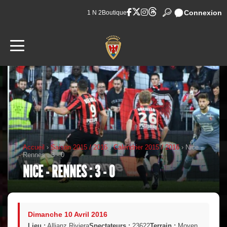
Connexion
1 N 2
Boutique
Accueil
›
Saison 2015 / 2016
›
Calendrier 2015 / 2016
› Nice -
Rennes : 3 - 0
NICE - RENNES : 3 - 0
Dimanche 10 Avril 2016
Lieu :
Allianz Riviera
Spectateurs :
23622
Terrain :
Moyen