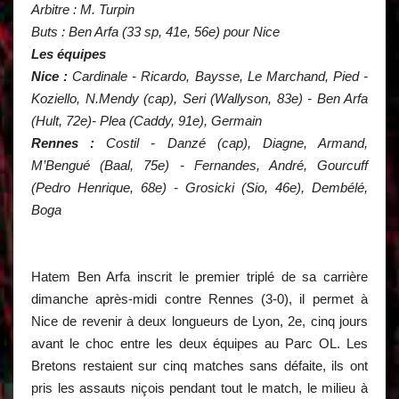
Arbitre : M. Turpin
Buts : Ben Arfa (33 sp, 41e, 56e) pour Nice
Les équipes
Nice :
Cardinale - Ricardo, Baysse, Le Marchand, Pied -
Koziello, N.Mendy (cap), Seri (Wallyson, 83e) - Ben Arfa
(Hult, 72e)- Plea (Caddy, 91e), Germain
Rennes :
Costil - Danzé (cap), Diagne, Armand,
M’Bengué (Baal, 75e) - Fernandes, André, Gourcuff
(Pedro Henrique, 68e) - Grosicki (Sio, 46e), Dembélé,
Boga
Hatem Ben Arfa inscrit le premier triplé de sa carrière
dimanche après-midi contre Rennes (3-0), il permet à
Nice de revenir à deux longueurs de Lyon, 2e, cinq jours
avant le choc entre les deux équipes au Parc OL. Les
Bretons restaient sur cinq matches sans défaite, ils ont
pris les assauts niçois pendant tout le match, le milieu à