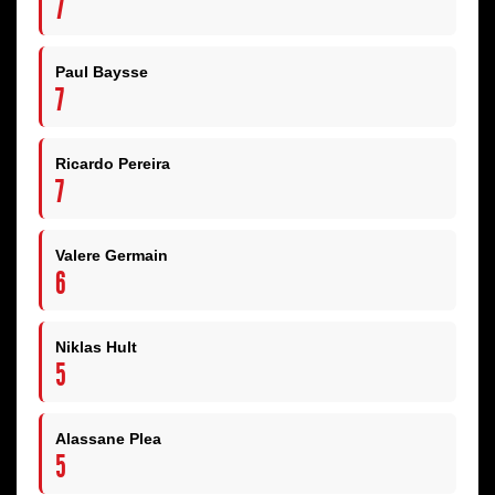
7
Paul Baysse
7
Ricardo Pereira
7
Valere Germain
6
Niklas Hult
5
Alassane Plea
5