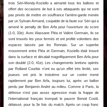
trois Séri-Mendy-Koziello a aimanté tous les ballons et
offert des occasions de but à ses attaquants qui ne sont
pas privés de mettre en souffrance l'arrière-garde menée
par un Sylvain Armand, coupable de la faute sur Séri qui a
amené le penalty de Ben Arfa pour l'ouverture du score
(1-0, 33e). Avec Alassane Pléa et Valère Germain, ils se
sont trouvés les yeux fermés et ont profité volontiers des
espaces laissés par les Rennais. Sur un superbe
mouvement entre Pléa et Germain, Koziello était trouvé
dans la surface et décalait magnifiquement Ben Arfa pour
son doublé (2-0, 41e). Les changements bretons opérés
par Rolland Courbis n'ont eu qu'un effet très limité, ses
joueurs ont pris le troisième sur un contre mené
rapidement par Ben Arfa, toujours lui, après un ballon
perdu par Benjamin André au milieu. Comme à Paris, la
défense n'est pas assez agressive mais la frappe de
l'international français trompait le pauvre Benoit Costil,
délaissé, pour la 3e fois du match. Après un coup franc