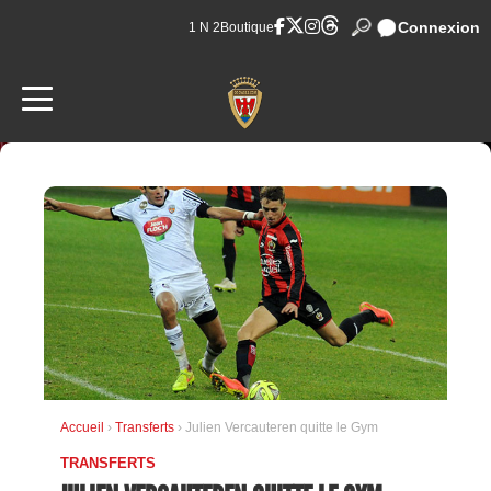
Connexion
1 N 2
Boutique
Accueil
›
Transferts
› Julien Vercauteren quitte le Gym
TRANSFERTS