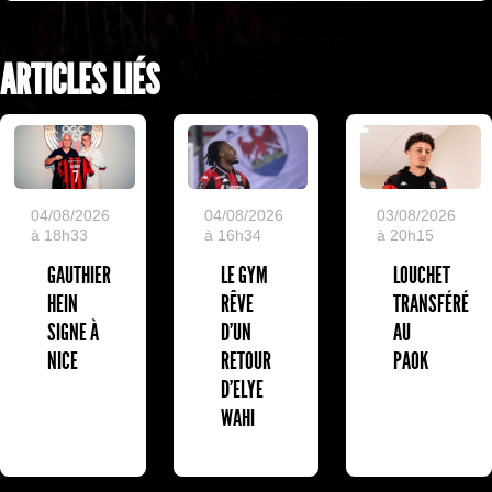
ARTICLES LIÉS
04/08/2026
04/08/2026
03/08/2026
à 18h33
à 16h34
à 20h15
GAUTHIER
LE GYM
LOUCHET
HEIN
RÊVE
TRANSFÉRÉ
SIGNE À
D’UN
AU
NICE
RETOUR
PAOK
D’ELYE
WAHI