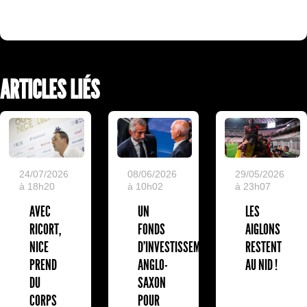
ARTICLES LIÉS
24/07/2026
08/06/2026
29/05/2026
à 18h20
à 10h02
à 23h07
AVEC
UN
LES
RICORT,
FONDS
AIGLONS
NICE
D'INVESTISSEMENT
RESTENT
PREND
ANGLO-
AU NID !
DU
SAXON
CORPS
POUR