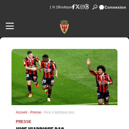
Connexion
1 N 2
Boutique
Accueil
›
Presse
› Nice n'abdique pas
PRESSE