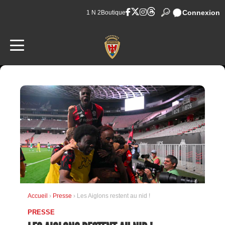
Connexion
1 N 2
Boutique
Accueil
›
Presse
› Les Aiglons restent au nid !
PRESSE