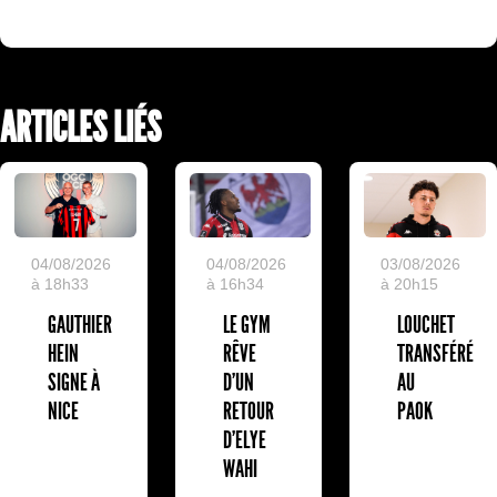
ARTICLES LIÉS
04/08/2026
04/08/2026
03/08/2026
à 18h33
à 16h34
à 20h15
GAUTHIER
LE GYM
LOUCHET
HEIN
RÊVE
TRANSFÉRÉ
SIGNE À
D’UN
AU
NICE
RETOUR
PAOK
D’ELYE
WAHI