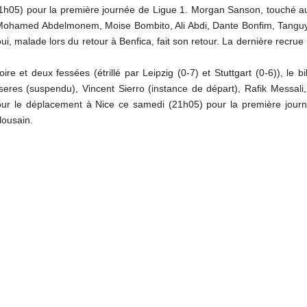
h05) pour la première journée de Ligue 1. Morgan Sanson, touché aux
, Mohamed Abdelmonem, Moise Bombito, Ali Abdi, Dante Bonfim, Tang
, malade lors du retour à Benfica, fait son retour. La dernière recrue
e et deux fessées (étrillé par Leipzig (0-7) et Stuttgart (0-6)), le
sseres (suspendu), Vincent Sierro (instance de départ), Rafik Messali
pour le déplacement à Nice ce samedi (21h05) pour la première journé
lousain.