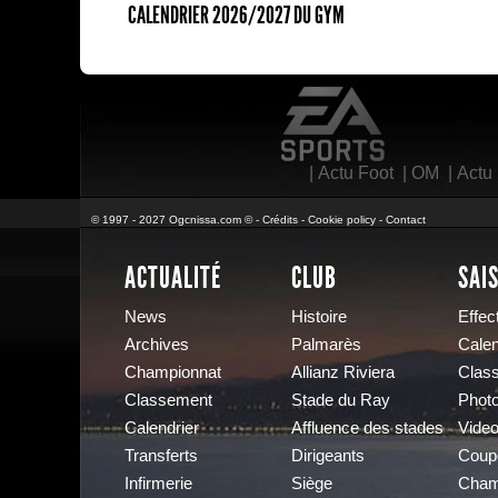
CALENDRIER 2026/2027 DU GYM
EA Sports
|
Actu Foot
|
OM
|
Actu
© 1997 - 2027 Ogcnissa.com © -
Crédits
-
Cookie policy
-
Contact
ACTUALITÉ
CLUB
SAI
News
Histoire
Effect
Archives
Palmarès
Calen
Championnat
Allianz Riviera
Clas
Classement
Stade du Ray
Phot
Calendrier
Affluence des stades
Vide
Transferts
Dirigeants
Coup
Infirmerie
Siège
Cham