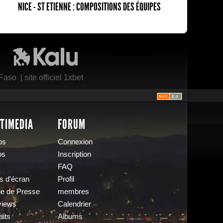
NICE - ST ETIENNE : COMPOSITIONS DES ÉQUIPES
Kalu Nissa
 Faso
|
site officiel 1xbet
TIMEDIA
FORUM
os
Connexion
os
Inscription
FAQ
s d'écran
Profil
e de Presse
membres
views
Calendrier
aits
Albums