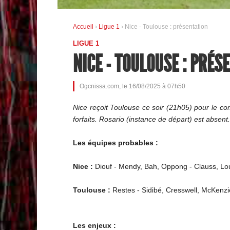
Accueil
›
Ligue 1
› Nice - Toulouse : présentation
LIGUE 1
NICE - TOULOUSE : PRÉS
Ogcnissa.com, le 16/08/2025 à 07h50
Nice reçoit Toulouse ce soir (21h05) pour le 
forfaits. Rosario (instance de départ) est absent.
Les équipes probables :
Nice :
Diouf - Mendy, Bah, Oppong - Clauss, Lou
Toulouse :
Restes - Sidibé, Cresswell, McKenz
Les enjeux :