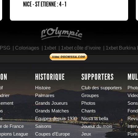
NICE - ST ETIENNE : 4 - 1
L'Olympic Restaurant
 PSG
|
Coloriages
|
1xbet
|
1xbet côte d’ivoire
|
1xbet Burkina
SON
HISTORIQUE
SUPPORTERS
MUL
if
Histoire
Club des supporters
Phot
drier
Palmares
Groupes
Vide
sement
Grands Joueurs
Photos
Sons
os
Grands Matches
Chants
Fond
os
Equipes depuis 1930
Nissa la bella
Revu
e de France
Saisons
Joueur du mois
Inter
pions League
Coupes d'Europe
Jeux
Portr