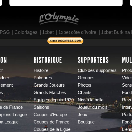
L'Olympic Restaurant
 PSG
|
Coloriages
|
1xbet
|
1xbet côte d’ivoire
|
1xbet Burkina
SON
HISTORIQUE
SUPPORTERS
MUL
if
Histoire
Club des supporters
Phot
drier
Palmares
Groupes
Vide
sement
Grands Joueurs
Photos
Sons
os
Grands Matches
Chants
Fond
os
Equipes depuis 1930
Nissa la bella
Revu
e de France
Saisons
Joueur du mois
Inter
pions League
Coupes d'Europe
Jeux
Portr
pa League
Coupes de France
Boutique
Fond
Coupes de la Ligue
Lien