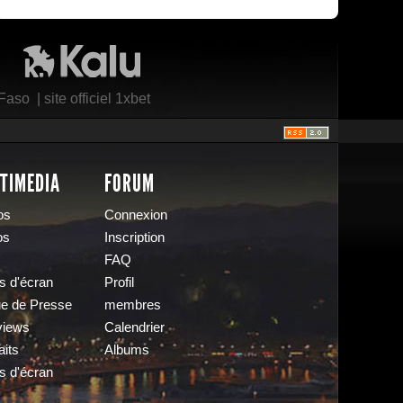
Kalu Nissa
 Faso
|
site officiel 1xbet
TIMEDIA
FORUM
os
Connexion
os
Inscription
FAQ
s d'écran
Profil
e de Presse
membres
views
Calendrier
aits
Albums
s d'écran
s