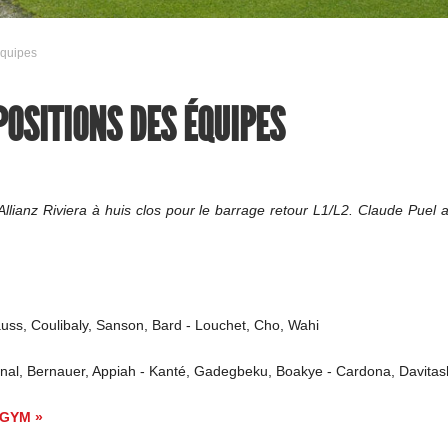
équipes
MPOSITIONS DES ÉQUIPES
Allianz Riviera à huis clos pour le barrage retour L1/L2. Claude Puel 
uss, Coulibaly, Sanson, Bard - Louchet, Cho, Wahi
nal, Bernauer, Appiah - Kanté, Gadegbeku, Boakye - Cardona, Davitashv
GYM »