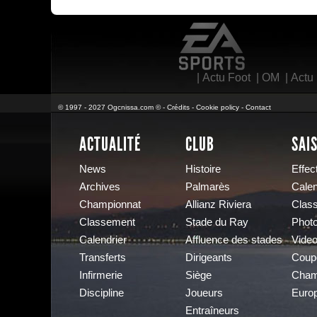
EA Sports
|
Actu Foot
|
OM
|
Actu
© 1997 - 2027 Ogcnissa.com © -
Crédits
-
Cookie policy
-
Contact
ACTUALITÉ
CLUB
SAI
News
Histoire
Effect
Archives
Palmarès
Calen
Championnat
Allianz Riviera
Clas
Classement
Stade du Ray
Phot
Calendrier
Affluence des stades
Vide
Transferts
Dirigeants
Coup
Infirmerie
Siège
Cham
Discipline
Joueurs
Euro
Entraîneurs