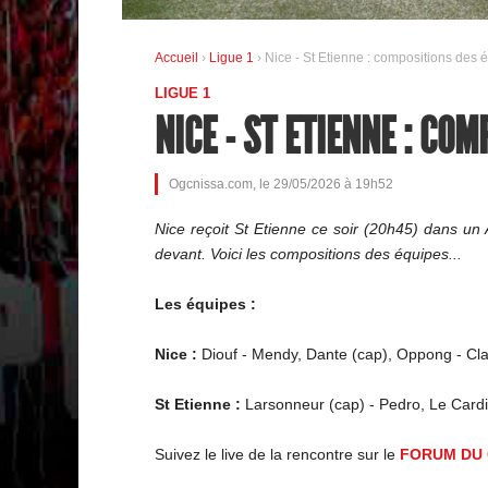
Accueil
›
Ligue 1
› Nice - St Etienne : compositions des 
LIGUE 1
NICE - ST ETIENNE : CO
Ogcnissa.com, le 29/05/2026 à 19h52
Nice reçoit St Etienne ce soir (20h45) dans un 
devant. Voici les compositions des équipes...
Les équipes :
Nice :
Diouf - Mendy, Dante (cap), Oppong - Cla
St Etienne :
Larsonneur (cap) - Pedro, Le Cardi
Suivez le live de la rencontre sur le
FORUM DU 