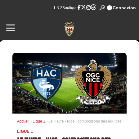
Connexion
1 N 2
Boutique
Accueil
›
Ligue 1
› Le Havre - Nice : compositions des équipes
LIGUE 1