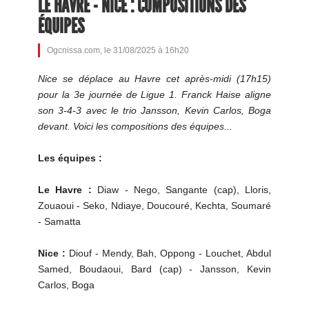
LE HAVRE - NICE : COMPOSITIONS DES
ÉQUIPES
Ogcnissa.com, le 31/08/2025 à 16h20
Nice se déplace au Havre cet après-midi (17h15)
pour la 3e journée de Ligue 1. Franck Haise aligne
son 3-4-3 avec le trio Jansson, Kevin Carlos, Boga
devant. Voici les compositions des équipes...
Les équipes :
Le Havre :
Diaw - Nego, Sangante (cap), Lloris,
Zouaoui - Seko, Ndiaye, Doucouré, Kechta, Soumaré
- Samatta
Nice :
Diouf - Mendy, Bah, Oppong - Louchet, Abdul
Samed, Boudaoui, Bard (cap) - Jansson, Kevin
Carlos, Boga