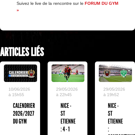
Suivez le live de la rencontre sur le
FORUM DU GYM
»
ARTICLES LIÉS
10/06/2026
29/05/2026
29/05/2026
à 15h55
à 22h45
à 19h52
CALENDRIER
NICE -
NICE -
2026/2027
ST
ST
DU GYM
ETIENNE
ETIENNE
: 4 - 1
: