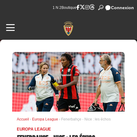
Connexion
1 N 2
Boutique
Accueil
›
Europa League
› Fenerbahçe - Nice : les échos
EUROPA LEAGUE