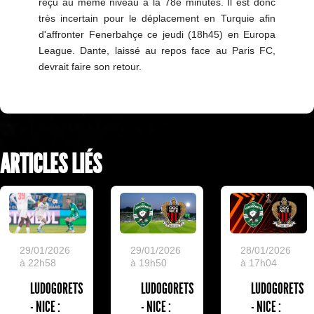
reçu au même niveau à la 78e minutes. Il est donc
très incertain pour le déplacement en Turquie afin
d'affronter Fenerbahçe ce jeudi (18h45) en Europa
League. Dante, laissé au repos face au Paris FC,
devrait faire son retour.
ARTICLES LIÉS
29/01/2026
29/01/2026
28/01/2026
à 22h58
à 19h50
à 17h04
LUDOGORETS
LUDOGORETS
LUDOGORETS
- NICE :
- NICE :
- NICE :