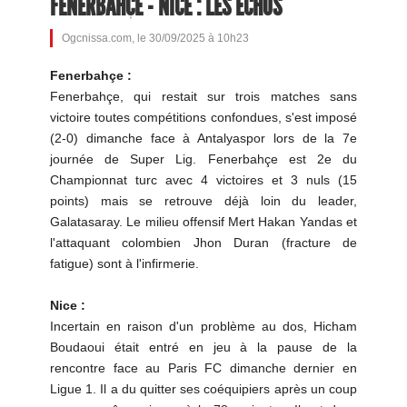
FENERBAHÇE - NICE : LES ÉCHOS
Ogcnissa.com, le 30/09/2025 à 10h23
Fenerbahçe :
Fenerbahçe, qui restait sur trois matches sans
victoire toutes compétitions confondues, s'est imposé
(2-0) dimanche face à Antalyaspor lors de la 7e
journée de Super Lig. Fenerbahçe est 2e du
Championnat turc avec 4 victoires et 3 nuls (15
points) mais se retrouve déjà loin du leader,
Galatasaray. Le milieu offensif Mert Hakan Yandas et
l'attaquant colombien Jhon Duran (fracture de
fatigue) sont à l'infirmerie.
Nice :
Incertain en raison d'un problème au dos, Hicham
Boudaoui était entré en jeu à la pause de la
rencontre face au Paris FC dimanche dernier en
Ligue 1. Il a du quitter ses coéquipiers après un coup