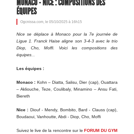
MONACO - NICE : COMPOSITIONS DES
ÉQUIPES
Ogcnissa.com, le 05/10/2025 à 16h15
Nice se déplace à Monaco pour la 7e journée de
Ligue 1. Franck Haise aligne son 3-4-3 avec le trio
Diop, Cho, Moffi. Voici les compositions des
équipes...
Les équipes :
Monaco :
Kohn – Diatta, Salisu, Dier (cap), Ouattara
– Akliouche, Teze, Coulibaly, Minamino – Ansu Fati,
Biereth
Nice :
Diouf - Mendy, Bombito, Bard - Clauss (cap),
Boudaoui, Vanhoutte, Abdi - Diop, Cho, Moffi
Suivez le live de la rencontre sur le
FORUM DU GYM