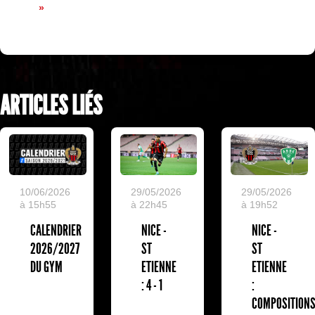
»
ARTICLES LIÉS
10/06/2026
29/05/2026
29/05/2026
à 15h55
à 22h45
à 19h52
CALENDRIER
NICE -
NICE -
2026/2027
ST
ST
DU GYM
ETIENNE
ETIENNE
: 4 - 1
:
COMPOSITION