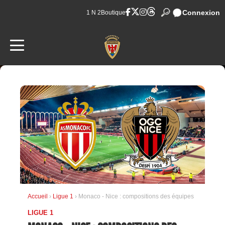
Connexion
1 N 2
Boutique
Accueil
›
Ligue 1
› Monaco - Nice : compositions des équipes
LIGUE 1