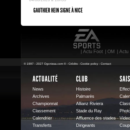
GAUTHIER HEIN SIGNE À NICE
EA Sports
|
Actu Foot
|
OM
|
Actu
© 1997 - 2027 Ogcnissa.com © -
Crédits
-
Cookie policy
-
Contact
ACTUALITÉ
CLUB
SAI
News
Histoire
Effect
Archives
Palmarès
Calen
Championnat
Allianz Riviera
Clas
Classement
Stade du Ray
Phot
Calendrier
Affluence des stades
Vide
Transferts
Dirigeants
Coup