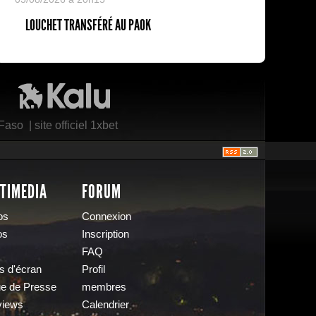
LOUCHET TRANSFÉRÉ AU PAOK
Kalu Nissa
 Faso
|
site officiel 1xbet
TIMEDIA
FORUM
os
Connexion
os
Inscription
FAQ
s d'écran
Profil
e de Presse
membres
views
Calendrier