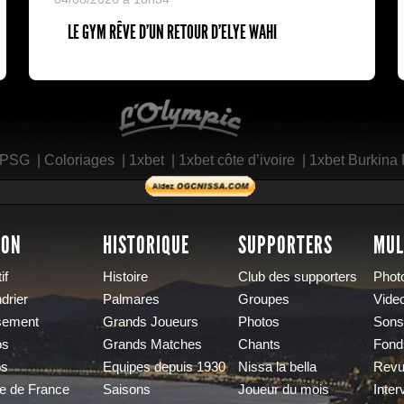
LE GYM RÊVE D’UN RETOUR D’ELYE WAHI
L'Olympic Restaurant
 PSG
|
Coloriages
|
1xbet
|
1xbet côte d’ivoire
|
1xbet Burkina
SON
HISTORIQUE
SUPPORTERS
MUL
if
Histoire
Club des supporters
Phot
drier
Palmares
Groupes
Vide
sement
Grands Joueurs
Photos
Sons
os
Grands Matches
Chants
Fond
os
Equipes depuis 1930
Nissa la bella
Revu
e de France
Saisons
Joueur du mois
Inter