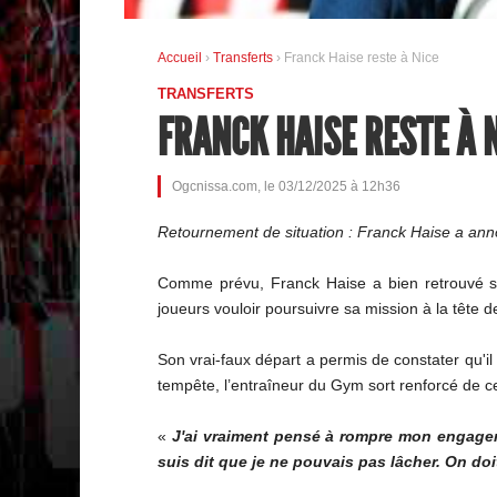
Accueil
›
Transferts
› Franck Haise reste à Nice
TRANSFERTS
FRANCK HAISE RESTE À 
Ogcnissa.com, le 03/12/2025 à 12h36
Retournement de situation : Franck Haise a ann
Comme prévu, Franck Haise a bien retrouvé s
joueurs vouloir poursuivre sa mission à la tête d
Son vrai-faux départ a permis de constater qu'il 
tempête, l’entraîneur du Gym sort renforcé de c
«
J'ai vraiment pensé à rompre mon engageme
suis dit que je ne pouvais pas lâcher. On doit