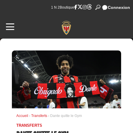
Connexion
1 N 2
Boutique
Accueil
›
Transferts
› Dante quitte le Gym
TRANSFERTS