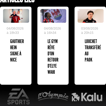
04/08/2026
04/08/2026
03/08/2026
à 18h33
à 16h34
à 20h15
GAUTHIER
LE GYM
LOUCHET
HEIN
RÊVE
TRANSFÉRÉ
SIGNE À
D’UN
AU
NICE
RETOUR
PAOK
D’ELYE
WAHI
EA Sports
L'Olympic Restaurant
K