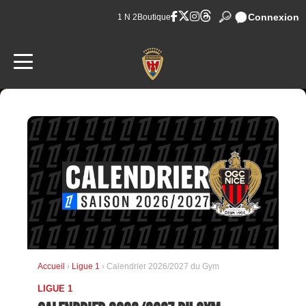
Connexion
1 N 2
Boutique
Accueil
›
Ligue 1
› Calendrier 2026/2027 du Gym
LIGUE 1