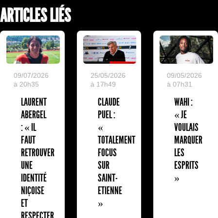
ARTICLES LIÉS
09/07/2026
25/05/2026
09/05/2026
à 20h35
à 17h49
à 07h31
LAURENT
CLAUDE
WAHI :
ABERGEL
PUEL :
« JE
: « IL
«
VOULAIS
FAUT
TOTALEMENT
MARQUER
RETROUVER
FOCUS
LES
UNE
SUR
ESPRITS
IDENTITÉ
SAINT-
»
NIÇOISE
ETIENNE
ET
»
RESPECTER