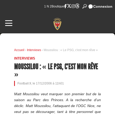
Connexion
1 N 2
Boutique
Accueil
›
Interviews
› Moussilou : « Le PSG, c'est mon rêve »
INTERVIEWS
MOUSSILOU : « LE PSG, C'EST MON RÊVE
»
Football.fr, le 17/12/2006 à 11h01
Matt Moussilou veut marquer son premier but de la
saison au Parc des Princes. A la recherche d'un
déclic. Matt Moussilou, l'attaquant de l'OGC Nice, ne
veut pas se décourager, tant à titre personnel que