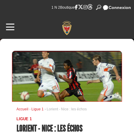
Connexion
1 N 2
Boutique
Accueil
›
Ligue 1
› Lorient - Nice : les échos
LIGUE 1
LORIENT - NICE : LES ÉCHOS