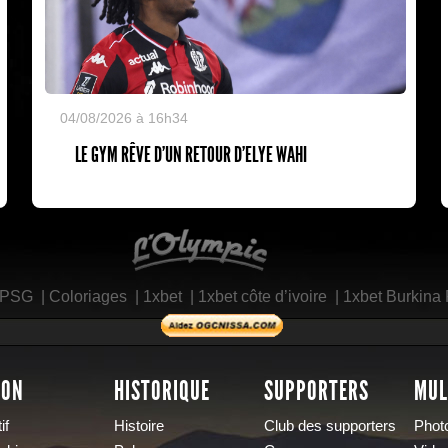
04/08/2026 à 16h34
LE GYM RÊVE D’UN RETOUR D’ELYE WAHI
L'Olympic Restaurant
 PSG
|
Coloriages
|
1xbet
|
1xbet côte d’ivoire
|
1xbet Burkina
SON
HISTORIQUE
SUPPORTERS
MUL
if
Histoire
Club des supporters
Phot