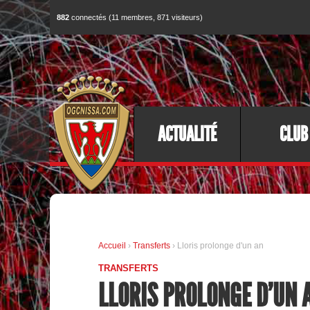
882
connectés (11 membres, 871 visiteurs)
ACTUALITÉ
CLUB
Accueil
›
Transferts
› Lloris prolonge d'un an
TRANSFERTS
LLORIS PROLONGE D'UN 