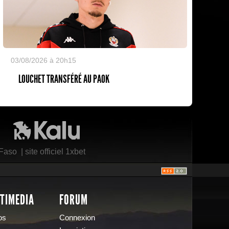
03/08/2026 à 20h15
LOUCHET TRANSFÉRÉ AU PAOK
Kalu Nissa
 Faso
|
site officiel 1xbet
TIMEDIA
FORUM
os
Connexion