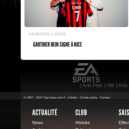
04/08/2026 à 18h33
GAUTHIER HEIN SIGNE À NICE
EA Sports
|
Actu Foot
|
OM
|
Actu
© 1997 - 2027 Ogcnissa.com © -
Crédits
-
Cookie policy
-
Contact
ACTUALITÉ
CLUB
SAI
News
Histoire
Effect