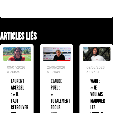
ARTICLES LIÉS
09/07/2026
25/05/2026
09/05/2026
à 20h35
à 17h49
à 07h31
LAURENT
CLAUDE
WAHI :
ABERGEL
PUEL :
« JE
: « IL
«
VOULAIS
FAUT
TOTALEMENT
MARQUER
RETROUVER
FOCUS
LES