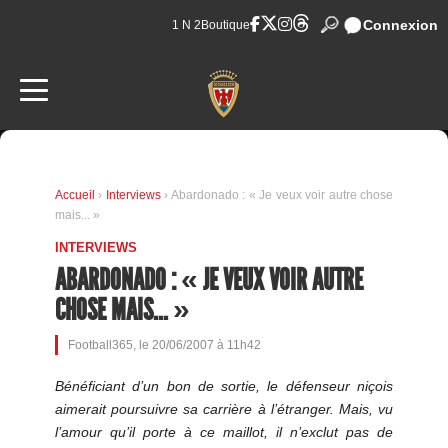
Connexion
1 N 2
Boutique
Accueil
›
Interviews
› Abardonado : « Je veux voir autre chose
mais... »
INTERVIEWS
ABARDONADO : « JE VEUX VOIR AUTRE
CHOSE MAIS... »
Football365, le 20/06/2007 à 11h42
Bénéficiant d’un bon de sortie, le défenseur niçois
aimerait poursuivre sa carrière à l’étranger. Mais, vu
l’amour qu’il porte à ce maillot, il n’exclut pas de