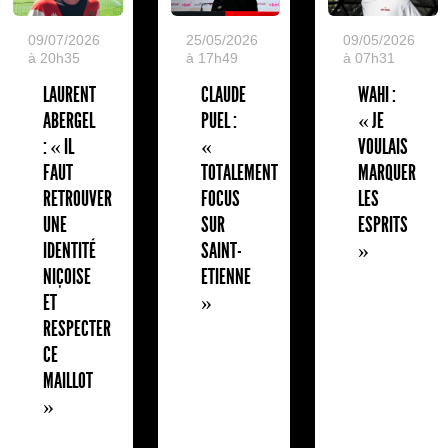
09/07/2026
25/05/2026
09/05/2026
à 20h35
à 17h49
à 07h31
LAURENT
CLAUDE
WAHI :
ABERGEL
PUEL :
« JE
: « IL
«
VOULAIS
FAUT
TOTALEMENT
MARQUER
RETROUVER
FOCUS
LES
UNE
SUR
ESPRITS
IDENTITÉ
SAINT-
»
NIÇOISE
ETIENNE
ET
»
RESPECTER
CE
MAILLOT
»