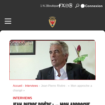
Connexion
1 N 2
Boutique
Accueil
›
Interviews
› Jean-Pierre Rivère : « Mon approche a
changé »
INTERVIEWS