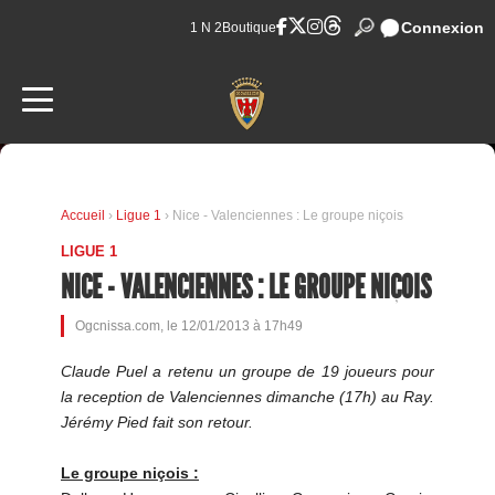
Connexion
1 N 2
Boutique
Accueil
›
Ligue 1
› Nice - Valenciennes : Le groupe niçois
LIGUE 1
NICE - VALENCIENNES : LE GROUPE NIÇOIS
Ogcnissa.com, le 12/01/2013 à 17h49
Claude Puel a retenu un groupe de 19 joueurs pour
la reception de Valenciennes dimanche (17h) au Ray.
Jérémy Pied fait son retour.
Le groupe niçois :