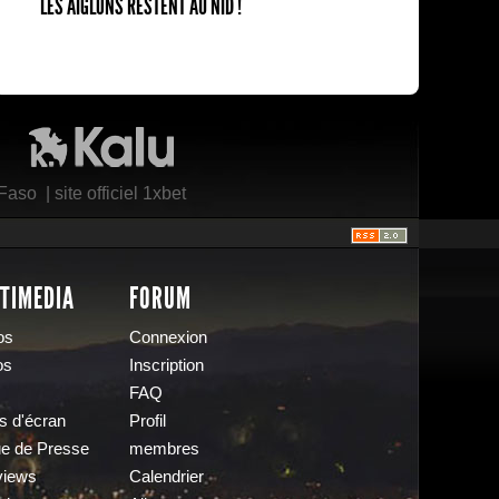
LES AIGLONS RESTENT AU NID !
Kalu Nissa
 Faso
|
site officiel 1xbet
TIMEDIA
FORUM
os
Connexion
os
Inscription
FAQ
s d'écran
Profil
e de Presse
membres
views
Calendrier