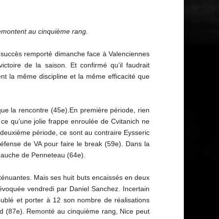
remontent au cinquième rang.
son succès remporté dimanche face à Valenciennes
ctoire de la saison. Et confirmé qu’il faudrait
nt la même discipline et la même efficacité que
oque la rencontre (45e).En première période, rien
à ce qu’une jolie frappe enroulée de Cvitanich ne
 deuxième période, ce sont au contraire Eysseric
 défense de VA pour faire le break (59e). Dans la
e gauche de Penneteau (64e).
atténuantes. Mais ses huit buts encaissés en deux
» évoquée vendredi par Daniel Sanchez. Incertain
oublé et porter à 12 son nombre de réalisations
gard (87e). Remonté au cinquième rang, Nice peut