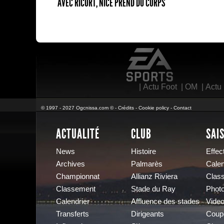
AVEC RICORT, NICE PREND DU CORPS
EA Sports
|
Actu Foot
|
OM
|
Actu
© 1997 - 2027 Ogcnissa.com © -
Crédits
-
Cookie policy
-
Contact
ACTUALITÉ
CLUB
SAI
News
Histoire
Effect
Archives
Palmarès
Calen
Championnat
Allianz Riviera
Clas
Classement
Stade du Ray
Phot
Calendrier
Affluence des stades
Vide
Transferts
Dirigeants
Coup