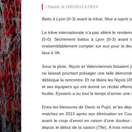
L'Equipe, le 13/01/2013 à 23h14
Battu à Lyon (0-3) avant la trêve, Nice a repri
La trêve internationale n’a pas altéré le rende
(5-0). Sèchement battus à Lyon (0-3) avant la 
vraisemblablement compter sur eux pour la deux
face à VA.
Sous la pluie, Niçois et Valenciennois faisaient
ne laissait pourtant présager une telle démonstr
débloque la rencontre. Et ne libère les Niçois 
et ses équipiers qui ont donné un récital offens
foulée, Eysseric a eu tout le temps d’armer une 
Entre les blessures de Danic et Pujol, et les dé
matches en 2013 après son élimination en Coupe 
avant le coup d’envoi en raison d’une douleur 
depuis le début de la saison (79e). A trois min