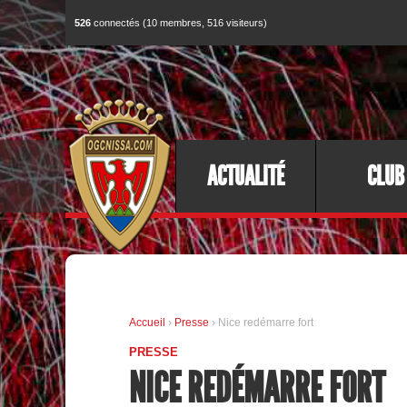
526
connectés (10 membres, 516 visiteurs)
ACTUALITÉ
CLUB
Accueil
›
Presse
› Nice redémarre fort
PRESSE
NICE REDÉMARRE FORT