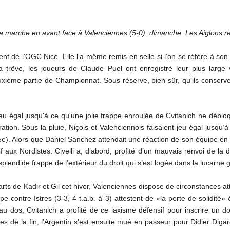
s sa marche en avant face à Valenciennes (5-0), dimanche. Les Aiglons 
ment de l’OGC Nice. Elle l’a même remis en selle si l’on se réfère à 
trêve, les joueurs de Claude Puel ont enregistré leur plus large vi
ième partie de Championnat. Sous réserve, bien sûr, qu’ils conserve
 jeu égal jusqu'à ce qu'une jolie frappe enroulée de Cvitanich ne débl
ation. Sous la pluie, Niçois et Valenciennois faisaient jeu égal jusqu’
(45e). Alors que Daniel Sanchez attendait une réaction de son équipe en
if aux Nordistes. Civelli a, d’abord, profité d’un mauvais renvoi de la
splendide frappe de l’extérieur du droit qui s’est logée dans la lucarn
parts de Kadir et Gil cet hiver, Valenciennes dispose de circonstances 
contre Istres (3-3, 4 t.a.b. à 3) attestent de «la perte de solidité
au dos, Cvitanich a profité de ce laxisme défensif pour inscrire un d
utes de la fin, l’Argentin s’est ensuite mué en passeur pour Didier Di