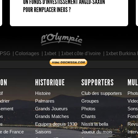
UN FONDS D'INVESTISSEMENT ANGLO-SAXON
POUR REMPLACER INEOS ?
L'Olympic Restaurant
 PSG
|
Coloriages
|
1xbet
|
1xbet côte d’ivoire
|
1xbet Burkina
SON
HISTORIQUE
SUPPORTERS
MUL
if
Histoire
Club des supporters
Phot
drier
Palmares
Groupes
Vide
sement
Grands Joueurs
Photos
Sons
os
Grands Matches
Chants
Fond
os
Equipes depuis 1930
Nissa la bella
Revu
e de France
Saisons
Joueur du mois
Inter