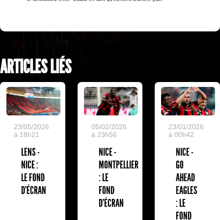
ARTICLES LIÉS
23/05/2026
05/02/2026
23/01/2026
à 18h21
à 23h56
à 00h42
LENS -
NICE -
NICE -
NICE :
MONTPELLIER
GO
LE FOND
: LE
AHEAD
D'ÉCRAN
FOND
EAGLES
D'ÉCRAN
: LE
FOND