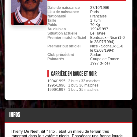
Date de naissance
27/10/1966
Lieu de naissance
Paris
Nationalité
Française
Taille
1.75m
Poids
70 Kg
Au club en
1994/1997
Situation actuelle
Le Havre
Premier match officiel
Bordeaux - Nice (1-0
le 28/07/1994)
Premier but officiel
Nice - Sochaux (1-0
le 02/08/1994)
Club précédent
Sedan
Palmarès
Coupe de France
1997 (Nice)
CARRIÈRE EN ROUGE ET NOIR
1994/1995 : 2 buts / 33 matches
1995/1996 : 1 but / 36 matches
1996/1997 : 1 but / 35 matches
INFOS
Thierry De Neef, dit "Tito", était un milieu de terrain trés
important dans le systéme niçois. Possédant une frappe lourde,