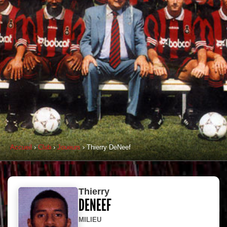
Accueil
›
Club
›
Joueurs
› Thierry DeNeef
Thierry
DENEEF
MILIEU