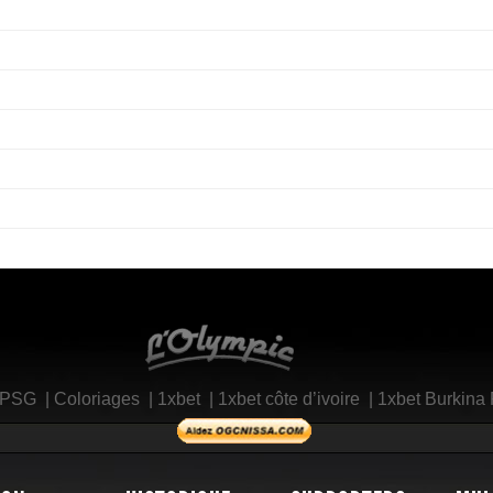
L'Olympic Restaurant
 PSG
|
Coloriages
|
1xbet
|
1xbet côte d’ivoire
|
1xbet Burkina