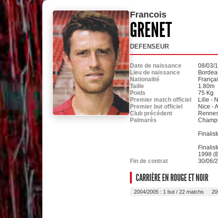
Francois
GRENET
DEFENSEUR
Date de naissance
08/03/
Lieu de naissance
Bordea
Nationalité
França
Taille
1.80m
Poids
75 Kg
Premier match officiel
Lille - 
Premier but officiel
Nice - 
Club précédent
Renne
Palmarès
Champi
Finalis
Finalis
1998 (
Fin de contrat
30/06/
CARRIÈRE EN ROUGE ET NOIR
2004/2005 : 1 but / 22 matchs
20