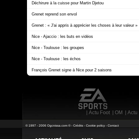
Déchirure à la cuisse pour Martin Djetou
Grenet reprend son envol
Grenet : « J'ai appris à apprécier les choses à leur valeur »
Nice - Ajaccio : les buts en vidéos
Nice - Toulouse : les groupes
Nice - Toulouse : les échos
François Grenet signe à Nice pour 2 saisons
EA Sports
|
Actu Foot
|
OM
|
Actu
© 1997 - 2006 Ogcnissa.com © -
Crédits
-
Cookie policy
-
Contact