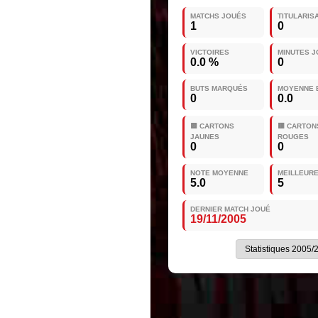
MATCHS JOUÉS
TITULARIS
1
0
VICTOIRES
MINUTES 
0.0 %
0
BUTS MARQUÉS
MOYENNE 
0
0.0
🟨 CARTONS
🟥 CARTON
JAUNES
ROUGES
0
0
NOTE MOYENNE
MEILLEUR
5.0
5
DERNIER MATCH JOUÉ
19/11/2005