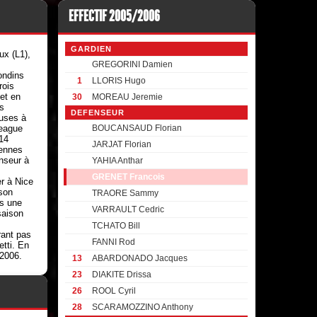
EFFECTIF 2005/2006
GARDIEN
ux (L1),
s
GREGORINI Damien
ondins
1
LLORIS Hugo
rois
et en
30
MOREAU Jeremie
s
DEFENSEUR
uses à
League
BOUCANSAUD Florian
 14
JARJAT Florian
ennes
nseur à
YAHIA Anthar
GRENET Francois
er à Nice
son
TRAORE Sammy
ès une
VARRAULT Cedric
saison
TCHATO Bill
rant pas
FANNI Rod
tti. En
 2006.
13
ABARDONADO Jacques
23
DIAKITE Drissa
26
ROOL Cyril
28
SCARAMOZZINO Anthony