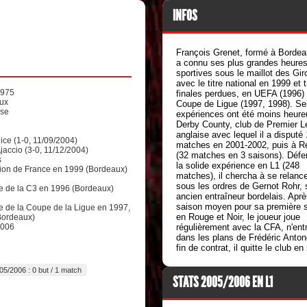
INFOS
François Grenet, formé à Bordea
a connu ses plus grandes heure
sportives sous le maillot des Gir
avec le titre national en 1999 et t
1975
finales perdues, en UEFA (1996) 
ux
Coupe de Ligue (1997, 1998). Se
ise
expériences ont été moins heure
Derby County, club de Premier 
anglaise avec lequel il a disputé
Nice (1-0, 11/09/2004)
matches en 2001-2002, puis à R
Ajaccio (3-0, 11/12/2004)
(32 matches en 3 saisons). Défe
s
la solide expérience en L1 (248
on de France en 1999 (Bordeaux)
matches), il chercha à se relanc
sous les ordres de Gernot Rohr, 
te de la C3 en 1996 (Bordeaux)
ancien entraîneur bordelais. Apr
saison moyen pour sa première 
te de la Coupe de la Ligue en 1997,
en Rouge et Noir, le joueur joue
Bordeaux)
2006
régulièrement avec la CFA, n'ent
dans les plans de Frédéric Antone
fin de contrat, il quitte le club en
05/2006 : 0 but / 1 match
STATS 2005/2006 EN L1