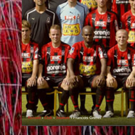
Accueil
›
Club
›
Joueurs
› Francois Grenet