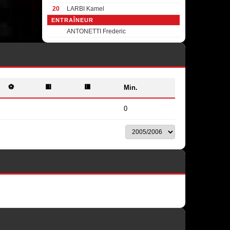
20
LARBI Kamel
ENTRAÎNEUR
ANTONETTI Frederic
⚽
🟨
🟥
Min.
0