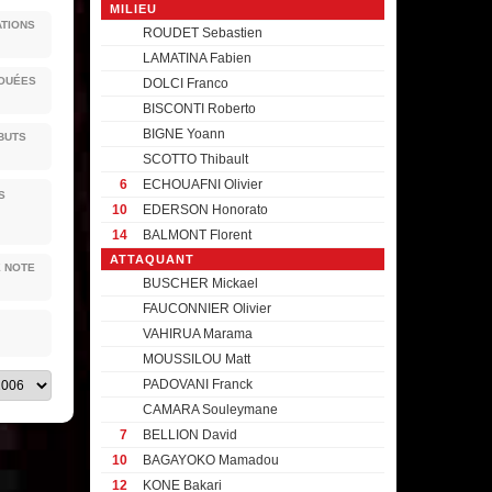
MILIEU
ATIONS
ROUDET Sebastien
LAMATINA Fabien
JOUÉES
DOLCI Franco
BISCONTI Roberto
BIGNE Yoann
BUTS
SCOTTO Thibault
6
ECHOUAFNI Olivier
S
10
EDERSON Honorato
14
BALMONT Florent
ATTAQUANT
E NOTE
BUSCHER Mickael
FAUCONNIER Olivier
VAHIRUA Marama
MOUSSILOU Matt
PADOVANI Franck
CAMARA Souleymane
7
BELLION David
10
BAGAYOKO Mamadou
12
KONE Bakari