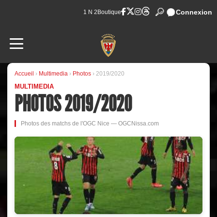
Connexion
1 N 2
Boutique
Accueil
›
Multimedia
›
Photos
› 2019/2020
MULTIMEDIA
PHOTOS 2019/2020
Photos des matchs de l'OGC Nice — OGCNissa.com