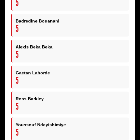
5
Badredine Bouanani
5
Alexis Beka Beka
5
Gaetan Laborde
5
Ross Barkley
5
Youssouf Ndayishimiye
5