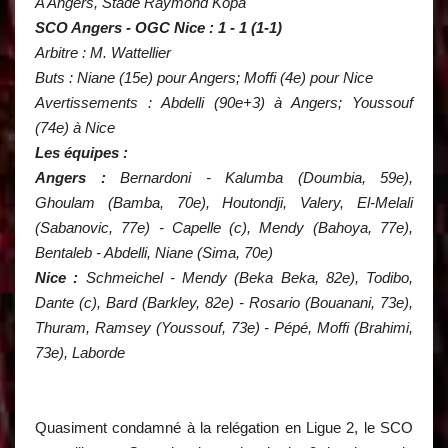
A Angers, Stade Raymond Kopa
SCO Angers - OGC Nice : 1 - 1 (1-1)
Arbitre : M. Wattellier
Buts : Niane (15e) pour Angers; Moffi (4e) pour Nice
Avertissements : Abdelli (90e+3) à Angers; Youssouf
(74e) à Nice
Les équipes :
Angers :
Bernardoni - Kalumba (Doumbia, 59e),
Ghoulam (Bamba, 70e), Houtondji, Valery, El-Melali
(Sabanovic, 77e) - Capelle (c), Mendy (Bahoya, 77e),
Bentaleb - Abdelli, Niane (Sima, 70e)
Nice :
Schmeichel - Mendy (Beka Beka, 82e), Todibo,
Dante (c), Bard (Barkley, 82e) - Rosario (Bouanani, 73e),
Thuram, Ramsey (Youssouf, 73e) - Pépé, Moffi (Brahimi,
73e), Laborde
Quasiment condamné à la relégation en Ligue 2, le SCO