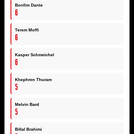
Bonfim Dante
6
Terem Moffi
6
Kasper Schmeichel
6
Khephren Thuram
5
Melvin Bard
5
Billal Brahimi