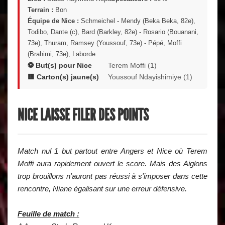
Terrain :
Bon
Équipe de Nice :
Schmeichel - Mendy (Beka Beka, 82e),
Todibo, Dante (c), Bard (Barkley, 82e) - Rosario (Bouanani,
73e), Thuram, Ramsey (Youssouf, 73e) - Pépé, Moffi
(Brahimi, 73e), Laborde
⚽ But(s) pour Nice
Terem Moffi (1)
🟨 Carton(s) jaune(s)
Youssouf Ndayishimiye (1)
NICE LAISSE FILER DES POINTS
Match nul 1 but partout entre Angers et Nice où Terem
Moffi aura rapidement ouvert le score. Mais des Aiglons
trop brouillons n'auront pas réussi à s'imposer dans cette
rencontre, Niane égalisant sur une erreur défensive.
Feuille de match :