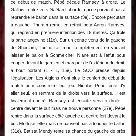
ce début de match. Pépé décale Ramsey à droite. Le
Gallois centre vers Gaëtan Laborde, qui ne parvient pas à
reprendre le ballon dans la surface (9e). Encore percutant
à gauche, Thuram remet en retrait pour Aaron Ramsey,
qui reprend en première intention des 18 mètres. Ça frôle
la barre angevine (11e). Sur un centre venu de la gauche
de Ghoulam, Todibo se troue complètement en voulant
laisser le ballon à Schmeichel. Niane est à l'affut pour
couper devant le gardien et marquer de l'extérieur du droit,
à bout portant (1 - 1, 15e). Le SCO presse depuis
l'égalisation. Les Aiglons n'ont plus le confort du début de
match pour construire leur jeu. Nicolas Pépé tente d'y
aller seul, en rentrant de la droite vers la surface. Il est
finalement contré. Ramsey est ensuite servi à droite, il
centre devant le but mais ne trouve personne (27e). Pépé
rentre dans la surface côté gauche et centre fort devant le
but. Moffi se jette mais ne parvient pas à toucher le ballon
(31e). Batista Mendy tente sa chance du gauche de près