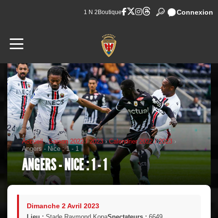
Connexion
1 N 2
Boutique
Accueil
›
Saison 2022 / 2023
›
Calendrier 2022 / 2023
›
Angers - Nice : 1 - 1
ANGERS - NICE : 1 - 1
Dimanche 2 Avril 2023
Lieu :
Stade Raymond Kopa
Spectateurs :
6649