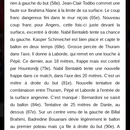
rien à gauche du but (58e). Jean-Clair Todibo commet une
faute sur Ibrahima Niane à la limite de sa surface. Le coup
franc dangereux fini dans le mur niçois (65e). Nouveau
coup franc pour Angers, cette fois-ci juste devant la
surface, excentré à droite. Nabil Bentaleb tente sa chance
du gauche. Kasper Schmeichel est bien placé et capte le
ballon en deux temps (68e). Grosse percée de Thuram
dans l'axe. Il donne à Laborde, qui remet en une touche à
Pépé. Ce dernier, aux 18 mètres, frappe mais est contré
par Hountondji (79e). Nabil Bentaleb tente une nouvelle
frappe dans ce match, dans l'axe des 20 mètres. C'est un
mètre à droite du but (81e). Nouvelle tentative de
combinaison entre Thuram, Pépé et Laborde à l'entrée de
la surface angevine. C'est manqué : Bernardoni se saisit
du ballon (84e). Tentative de 25 mètres de Dante, au
dessus (87e). Sur un centre venu de la gauche de Billal
Brahimi, Badredine Bouanani dévie légèrement le ballon
au premier poteau mais ça file à droite du but (90e). A