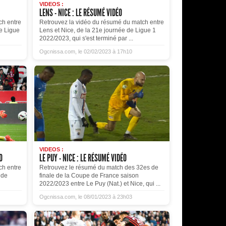
VIDEOS :
LENS - NICE : LE RÉSUMÉ VIDÉO
ch entre
Retrouvez la vidéo du résumé du match entre
de Ligue
Lens et Nice, de la 21e journée de Ligue 1
2022/2023, qui s'est terminé par ...
Ogcnissa.com, le 02/02/2023 à 17h10
VIDEOS :
O
LE PUY - NICE : LE RÉSUMÉ VIDÉO
ch entre
Retrouvez le résumé du match des 32es de
 de
finale de la Coupe de France saison
2022/2023 entre Le Puy (Nat.) et Nice, qui ...
Ogcnissa.com, le 08/01/2023 à 23h03