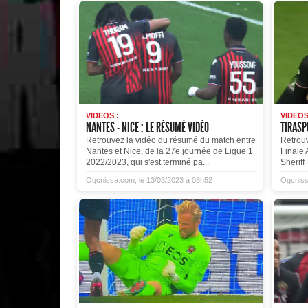
VIDEOS :
VIDEOS
NANTES - NICE : LE RÉSUMÉ VIDÉO
TIRASPO
Retrouvez la vidéo du résumé du match entre
Retrou
Nantes et Nice, de la 27e journée de Ligue 1
Finale 
2022/2023, qui s'est terminé pa...
Sheriff 
Ogcnissa.com, le 13/03/2023 à 08h52
Ogcniss