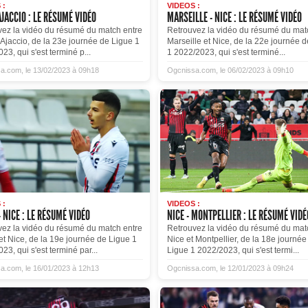
 :
VIDEOS :
AJACCIO : LE RÉSUMÉ VIDÉO
MARSEILLE - NICE : LE RÉSUMÉ VIDÉO
vez la vidéo du résumé du match entre
Retrouvez la vidéo du résumé du mat
 Ajaccio, de la 23e journée de Ligue 1
Marseille et Nice, de la 22e journée 
23, qui s'est terminé p...
1 2022/2023, qui s'est terminé...
a.com, le 13/02/2023 à 09h18
Ogcnissa.com, le 06/02/2023 à 09h10
 :
VIDEOS :
 NICE : LE RÉSUMÉ VIDÉO
NICE - MONTPELLIER : LE RÉSUMÉ VIDÉ
vez la vidéo du résumé du match entre
Retrouvez la vidéo du résumé du mat
t Nice, de la 19e journée de Ligue 1
Nice et Montpellier, de la 18e journée
23, qui s'est terminé par...
Ligue 1 2022/2023, qui s'est termi...
a.com, le 16/01/2023 à 12h13
Ogcnissa.com, le 12/01/2023 à 09h24