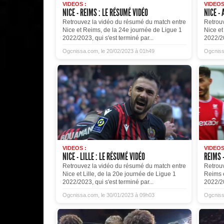
VIDEOS :
VIDEOS
NICE - REIMS : LE RÉSUMÉ VIDÉO
NICE - 
Retrouvez la vidéo du résumé du match entre
Retrou
Nice et Reims, de la 24e journée de Ligue 1
Nice et
2022/2023, qui s'est terminé par...
2022/20
Ogcnissa.com, le 20/02/2023 à 01h49
Ogcniss
VIDEOS :
VIDEOS
NICE - LILLE : LE RÉSUMÉ VIDÉO
REIMS -
Retrouvez la vidéo du résumé du match entre
Retrou
Nice et Lille, de la 20e journée de Ligue 1
Reims e
2022/2023, qui s'est terminé par...
2022/20
Ogcnissa.com, le 30/01/2023 à 09h03
Ogcniss