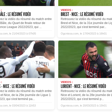
 :
VIDEOS :
BÂLE : LE RÉSUMÉ VIDÉO
BREST - NICE : LE RÉSUMÉ VIDÉO
vez la vidéo du résumé du match entre
Retrouvez la vidéo du résumé du mat
 Bâle, du Quart de finale retour de
Brest et Nice, de la 31e journée de L
ence League 2022/2023, qui ...
2022/2023, qui s'est terminé par...
a.com, le 21/04/2023 à 07h05
Ogcnissa.com, le 17/04/2023 à 16h01
 :
VIDEOS :
 - NICE : LE RÉSUMÉ VIDÉO
LORIENT - NICE : LE RÉSUMÉ VIDÉO
vez la vidéo du résumé du match entre
Retrouvez la vidéo du résumé du mat
et Nice, de la 29e journée de Ligue 1
Nice et Lorient, de la 28e journée de 
23, qui s'est terminé pa...
2022/2023, qui s'est terminé p...
a.com, le 03/04/2023 à 11h53
Ogcnissa.com, le 20/03/2023 à 15h01