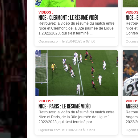
VIDEOS :
VIDEOS
NICE - CLERMONT : LE RÉSUMÉ VIDÉO
NICE - 
Retrouvez la vidéo du résumé du match entre
Retrou
Nice et Clermont, de la 32e journée de Ligue
Nice et
1 2022/2023, qui s'est terminé ...
Confer
Ogcnissa.com, le 25/04/2023 à 07h50
Ogcniss
VIDEOS :
VIDEOS
NICE - PARIS : LE RÉSUMÉ VIDÉO
ANGERS
Retrouvez la vidéo du résumé du match entre
Retrou
Nice et Paris, de la 30e journée de Ligue 1
Angers 
2022/2023, qui s'est terminé par...
2022/20
Ogcnissa.com, le 11/04/2023 à 09h23
Ogcniss