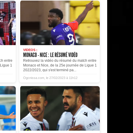
VIDEOS :
MONACO - NICE : LE RÉSUMÉ VIDÉO
ch entre
Retrouvez la vidéo du résumé du match entre
 Ligue 1
Monaco et Nice, de la 25e journée de Ligue 1
2022/2023, qui s'est terminé pa...
Ogcnissa.com, le 27/02/2023 à 11h12