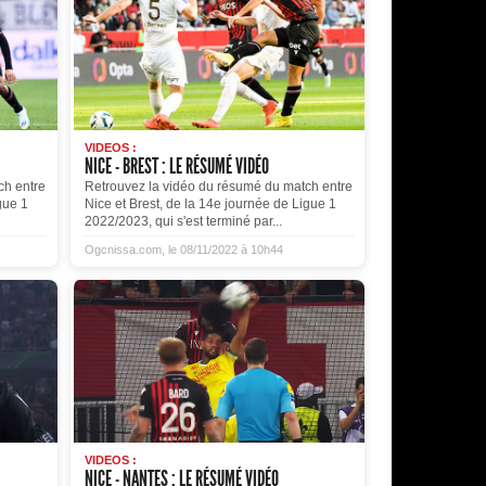
VIDEOS :
NICE - BREST : LE RÉSUMÉ VIDÉO
ch entre
Retrouvez la vidéo du résumé du match entre
gue 1
Nice et Brest, de la 14e journée de Ligue 1
2022/2023, qui s'est terminé par...
Ogcnissa.com, le 08/11/2022 à 10h44
VIDEOS :
NICE - NANTES : LE RÉSUMÉ VIDÉO