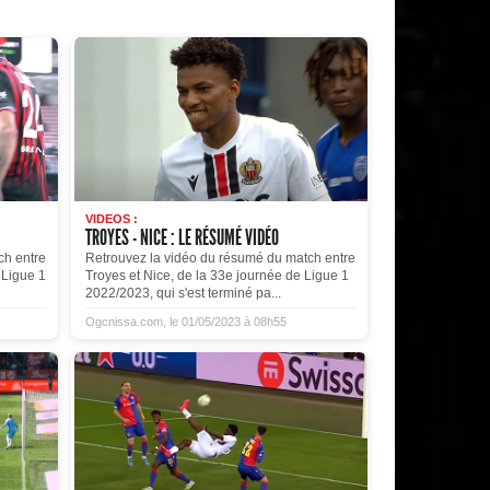
VIDEOS :
TROYES - NICE : LE RÉSUMÉ VIDÉO
ch entre
Retrouvez la vidéo du résumé du match entre
 Ligue 1
Troyes et Nice, de la 33e journée de Ligue 1
2022/2023, qui s'est terminé pa...
Ogcnissa.com, le 01/05/2023 à 08h55