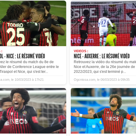
 :
VIDEOS :
L - NICE : LE RÉSUMÉ VIDÉO
NICE - AUXERRE : LE RÉSUMÉ VIDÉO
vez le résumé du match du 8e de
Retrouvez la vidéo du résumé du mat
Aller de Conference League entre le
Nice et Auxerre, de la 26e journée de
Tiraspol et Nice, qui s'est ter...
2022/2023, qui s'est terminé p...
a.com, le 10/03/2023 à 17h21
Ogcnissa.com, le 06/03/2023 à 09h35