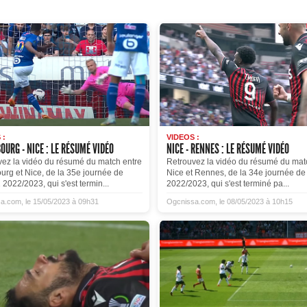
 :
VIDEOS :
OURG - NICE : LE RÉSUMÉ VIDÉO
NICE - RENNES : LE RÉSUMÉ VIDÉO
vez la vidéo du résumé du match entre
Retrouvez la vidéo du résumé du mat
urg et Nice, de la 35e journée de
Nice et Rennes, de la 34e journée de
 2022/2023, qui s'est termin...
2022/2023, qui s'est terminé pa...
a.com, le 15/05/2023 à 09h31
Ogcnissa.com, le 08/05/2023 à 10h15