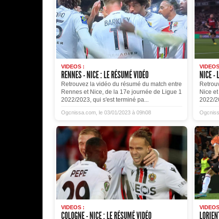
VIDEOS :
VIDEOS
RENNES - NICE : LE RÉSUMÉ VIDÉO
NICE - 
Retrouvez la vidéo du résumé du match entre
Retrou
Rennes et Nice, de la 17e journée de Ligue 1
Nice et
2022/2023, qui s'est terminé pa...
2022/20
Ogcnissa.com, le 03/01/2023 à 09h08
Ogcniss
VIDEOS :
VIDEOS
COLOGNE - NICE : LE RÉSUMÉ VIDÉO
LORIENT