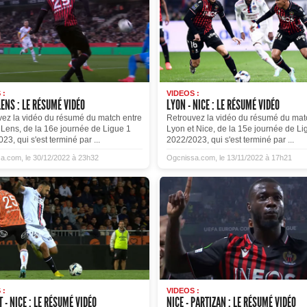
 :
VIDEOS :
LENS : LE RÉSUMÉ VIDÉO
LYON - NICE : LE RÉSUMÉ VIDÉO
vez la vidéo du résumé du match entre
Retrouvez la vidéo du résumé du mat
 Lens, de la 16e journée de Ligue 1
Lyon et Nice, de la 15e journée de Li
23, qui s'est terminé par ...
2022/2023, qui s'est terminé par ...
a.com, le 30/12/2022 à 23h32
Ogcnissa.com, le 13/11/2022 à 17h21
 :
VIDEOS :
 - NICE : LE RÉSUMÉ VIDÉO
NICE - PARTIZAN : LE RÉSUMÉ VIDÉO