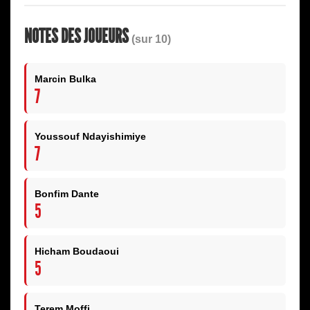
NOTES DES JOUEURS
(sur 10)
Marcin Bulka
7
Youssouf Ndayishimiye
7
Bonfim Dante
5
Hicham Boudaoui
5
Terem Moffi