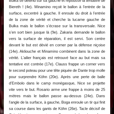
Bulka se détend sur sa gauche et repousse la tentative de
Biereth ! (4e). Minamino reçoit le ballon à l'entrée de la
surface, excentré à gauche. Il enroule du droit à l'entrée
de la zone de vérité et cherche la lucarne gauche de
Bulka mais le ballon s'écrase sur la transversale. Nice
s'en sort bien jusque là (9e). Zakaria demande le ballon
vers la surface de réparation, il est servi. Son centre
devant le but est dévié en corner par la défense niçoise
(14e). Akliouche et Minamino combinent dans la zone de
vérité. L'ailier français est retrouvé face au but mais sa
tentative est contrée (17e). Clauss frappe un corner vers
le second poteau pour une tête piquée de Dante trop molle
pour surprendre Köhn (20e). Après une perte de balle
d'Embolo dans le camp monégasque, Nice se projette
vite vers le but. Rosario arme une frappe à moins de 25
mètres mais le ballon passe au-dessus (24e). Dans
l'angle de la surface, à gauche, Boga enroule un tir qui finit
sa course dans les gants de Köhn (26e). Tacle décisif de