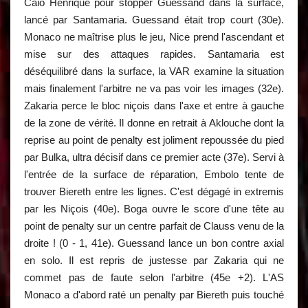
Caio Henrique pour stopper Guessand dans la surface,
lancé par Santamaria. Guessand était trop court (30e).
Monaco ne maîtrise plus le jeu, Nice prend l'ascendant et
mise sur des attaques rapides. Santamaria est
déséquilibré dans la surface, la VAR examine la situation
mais finalement l'arbitre ne va pas voir les images (32e).
Zakaria perce le bloc niçois dans l'axe et entre à gauche
de la zone de vérité. Il donne en retrait à Aklouche dont la
reprise au point de penalty est joliment repoussée du pied
par Bulka, ultra décisif dans ce premier acte (37e). Servi à
l'entrée de la surface de réparation, Embolo tente de
trouver Biereth entre les lignes. C'est dégagé in extremis
par les Niçois (40e). Boga ouvre le score d'une tête au
point de penalty sur un centre parfait de Clauss venu de la
droite ! (0 - 1, 41e). Guessand lance un bon contre axial
en solo. Il est repris de justesse par Zakaria qui ne
commet pas de faute selon l'arbitre (45e +2). L'AS
Monaco a d'abord raté un penalty par Biereth puis touché