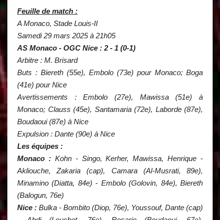
Feuille de match :
A Monaco, Stade Louis-II
Samedi 29 mars 2025 à 21h05
AS Monaco - OGC Nice : 2 - 1 (0-1)
Arbitre : M. Brisard
Buts : Biereth (55e), Embolo (73e) pour Monaco; Boga
(41e) pour Nice
Avertissements : Embolo (27e), Mawissa (51e) à
Monaco; Clauss (45e), Santamaria (72e), Laborde (87e),
Boudaoui (87e) à Nice
Expulsion : Dante (90e) à Nice
Les équipes :
Monaco :
Kohn - Singo, Kerher, Mawissa, Henrique -
Akliouche, Zakaria (cap), Camara (Al-Musrati, 89e),
Minamino (Diatta, 84e) - Embolo (Golovin, 84e), Biereth
(Balogun, 76e)
Nice :
Bulka - Bombito (Diop, 76e), Youssouf, Dante (cap)
- Abdi (Louchet, 76e), Rosario (Boudaoui, 67e),