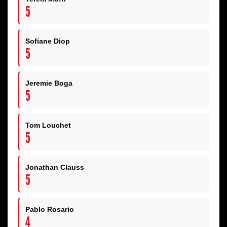
5
Sofiane Diop
5
Jeremie Boga
5
Tom Louchet
5
Jonathan Clauss
5
Pablo Rosario
4