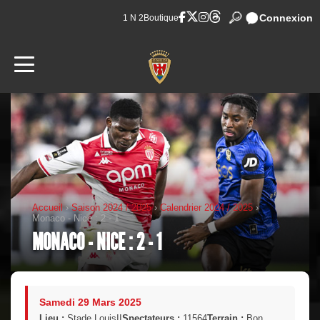
Connexion
1 N 2
Boutique
Accueil
›
Saison 2024 / 2025
›
Calendrier 2024 / 2025
›
Monaco - Nice : 2 - 1
MONACO - NICE : 2 - 1
Samedi 29 Mars 2025
Lieu :
Stade LouisII
Spectateurs :
11564
Terrain :
Bon