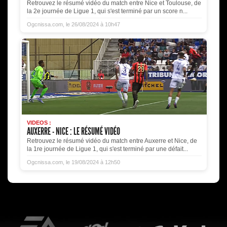
Retrouvez le résumé vidéo du match entre Nice et Toulouse, de
la 2e journée de Ligue 1, qui s'est terminé par un score n...
Ogcnissa.com, le 26/08/2024 à 10h47
VIDEOS :
AUXERRE - NICE : LE RÉSUMÉ VIDÉO
Retrouvez le résumé vidéo du match entre Auxerre et Nice, de
la 1re journée de Ligue 1, qui s'est terminé par une défait...
Ogcnissa.com, le 19/08/2024 à 12h50
EA Sports
L'Olympic Restaurant
K