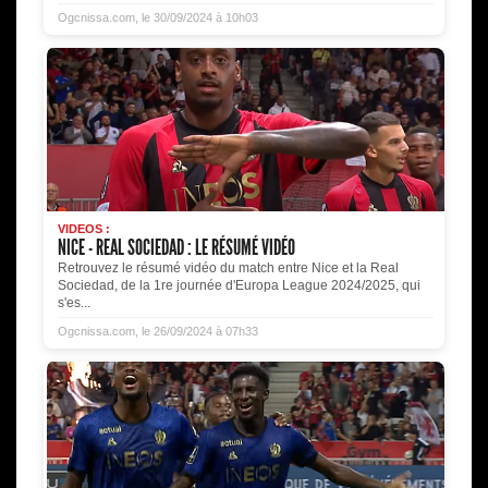
Ogcnissa.com, le 30/09/2024 à 10h03
VIDEOS :
NICE - REAL SOCIEDAD : LE RÉSUMÉ VIDÉO
Retrouvez le résumé vidéo du match entre Nice et la Real
Sociedad, de la 1re journée d'Europa League 2024/2025, qui
s'es...
Ogcnissa.com, le 26/09/2024 à 07h33