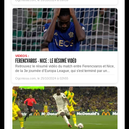
VIDEOS :
FERENCVAROS - NICE : LE RÉSUMÉ VIDÉO
Retrouvez le résumé vidéo du match entre Ferencvaros et Nice,
de la 3e journée d’Europa League, qui s'est terminé par un...
Ogcnissa.com, le 25/10/2024 à 02h55