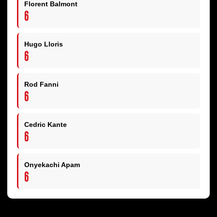
Florent Balmont
6
Hugo Lloris
6
Rod Fanni
6
Cedric Kante
6
Onyekachi Apam
6