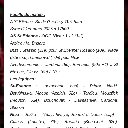
Feuille de match :
A St Etienne, Stade Geoffroy-Guichard
Samedi 1er mars 2025 à 17h00
AS St Etienne - OGC Nice : 1 - 3 (1-1)
Arbitre : M. Brisard
Buts : Stassin (31e) pour St Etienne; Rosario (10e), Nadé
(52e csc), Guessand (70e) pour Nice
Avertissements : Cardona (5e), Bernauer (90e +4) à St
Etienne; Clauss (6e) à Nice
Les équipes :
St-Etienne :
Larsonneur (cap) - Pétrot, Nadé,
Batubinsika, Maçon (Appiah, 62e) - Tardieu, Moueffek
(Mouton, 62e), Bouchouari - Davitashvili, Cardona,
Stassin
Nice :
Bulka - Ndayishimiye, Bombito, Dante (cap) -
Clauss (Louchet, 79e), Rosario (Boudaoui, 62e),