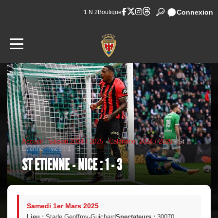
Connexion
1 N 2
Boutique
Accueil
›
Saison 2024 / 2025
›
Calendrier 2024 / 2025
› St
Etienne - Nice : 1 - 3
ST ETIENNE - NICE : 1 - 3
Samedi 1er Mars 2025
Lieu :
Stade Geoffroy-Guichard
Spectateurs :
30070