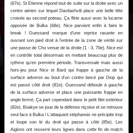
(67e). St Etienne répond tout de suite sur la droite avec un
centre aérien sur lequel Davitashvili place une belle tête
croisée au second poteau. Ça flirte aussi avec la lucarne
opposée de Bulka (68e). Nice parvient enfin à faire le
break ! Guessand marque d'une reprise rasante en
ouvrant son pied droit à l'entrée de la zone de vérité sur
une passe de Cho venue de la droite (1 - 3, 70e). Nice est
en contrôle total désormais en mettant beaucoup plus de
rythme qu'en première période. Transversale mais aussi
hors-jeu pour Nice et Bard qui frappe à gauche de la
surface adverse au bout d'un contre lancé par Diop qui
est passé côté droit (81e). Guessand déboule à gauche
de la surface adverse et place une puissante frappe en
angle fermé. Ça part cependant dans le petit filet extérieur
(82e). Boakye se joue de la défense niçoise et se retrouve
seul face à Bulka ! L'attaquant stéphanois ne précipite trop
et loupe son tir du droit qui passe à côté (85e). Les
Aiglons ont resserré leurs lignes dans cette fin de match