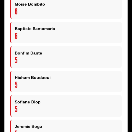
Moise Bombito
6
Baptiste Santamaria
6
Bonfim Dante
5
Hicham Boudaoui
5
Sofiane Diop
5
Jeremie Boga