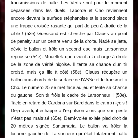
transmissions de balle. Les Verts sont pour le moment
dépassés dans les duels. Laborde et Cho reviennent
encore devant la surface stéphanoise et le second place
une frappe croisée rasante qui part de peu à droite de la
cible ! (53e) Guessand est cherché par Clauss au point
de penalty sur un centre venu de la droite. Nadé se jette,
dévie le ballon et frôle un second csc mais Larsonneur
repousse (54e). Moueffek qui revient à la charge à droite
de la zone de vérité niçoise. Il tente sa chance d'un tir
croisé, mais ça file à côté (58e). Clauss récupère un
ballon aux abords de la surface de l'ASSe et le transmet à
Cho. Le numéro 25 se met face au jeu et tente sa chance
du gauche. Son tir frôle le cadre de Larsonneur ! (59e).
Tacle en retard de Cardona sur Bard dans le camp niçois !
Déjà averti, il échappe à l'expulsion alors que son geste
n'était pas maitrisé (65e). Demi-volée axiale pied droit de
20 mètres signée Santamaria. Le ballon va frôler la
lucarne gauche de Larsonneur qui était totalement battu