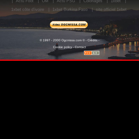
|
Actu Foot
|
OM
|
Actu PSG
|
Coloriages
|
1xbet
|
1xbet côte d’ivoire
|
1xbet Burkina Faso
|
site officiel 1xbet
© 1997 - 2000 Ogcnissa.com © -
Crédits
-
Cookie policy
-
Contact