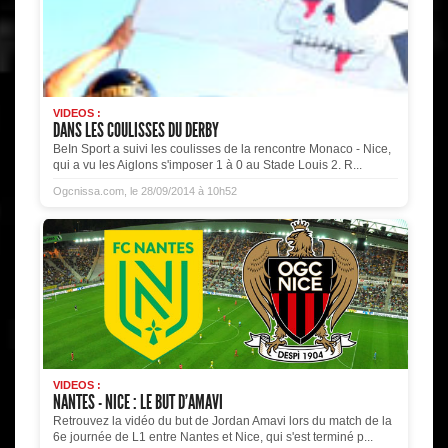
VIDEOS :
DANS LES COULISSES DU DERBY
BeIn Sport a suivi les coulisses de la rencontre Monaco - Nice,
qui a vu les Aiglons s'imposer 1 à 0 au Stade Louis 2. R...
Ogcnissa.com, le 28/09/2014 à 10h52
VIDEOS :
NANTES - NICE : LE BUT D'AMAVI
Retrouvez la vidéo du but de Jordan Amavi lors du match de la
6e journée de L1 entre Nantes et Nice, qui s'est terminé p...