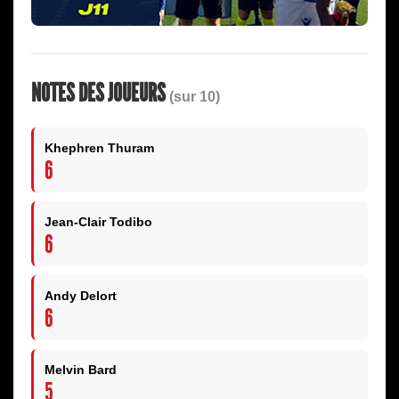
NOTES DES JOUEURS
(sur 10)
Khephren Thuram
6
Jean-Clair Todibo
6
Andy Delort
6
Melvin Bard
5