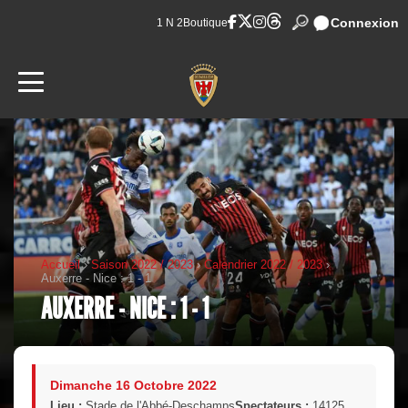
Connexion
1 N 2
Boutique
Accueil
›
Saison 2022 / 2023
›
Calendrier 2022 / 2023
›
Auxerre - Nice : 1 - 1
AUXERRE - NICE : 1 - 1
Dimanche 16 Octobre 2022
Lieu :
Stade de l'Abbé-Deschamps
Spectateurs :
14125