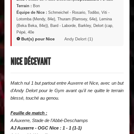
Terrain :
Bon
Équipe de Nice :
Schmeichel - Rosario, Todibo, Viti -
Lotomba (Mendy, 84e), Thuram (Ramsey, 64e), Lemina
(Beka Beka, 84e)), Bard - Laborde, Barkley, Delort (cap,
Pépé, 40e
⚽ But(s) pour Nice
Andy Delort (1)
NICE DÉCEVANT
Match nul 1 but partout entre Auxerre et Nice, avec un but
d'Andy Delort pour le Gym avant qu'il ne quitte le terrain
blessé, touché au genou.
Feuille de match :
A Auxerre, Stade de l'Abbé-Deschamps
AJ Auxerre - OGC Nice : 1 - 1 (1-1)