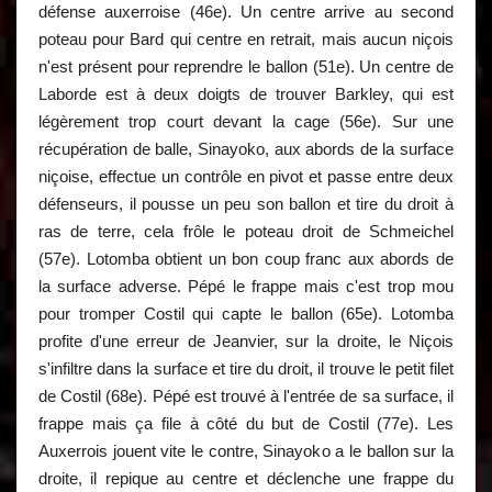
défense auxerroise (46e). Un centre arrive au second
poteau pour Bard qui centre en retrait, mais aucun niçois
n'est présent pour reprendre le ballon (51e). Un centre de
Laborde est à deux doigts de trouver Barkley, qui est
légèrement trop court devant la cage (56e). Sur une
récupération de balle, Sinayoko, aux abords de la surface
niçoise, effectue un contrôle en pivot et passe entre deux
défenseurs, il pousse un peu son ballon et tire du droit à
ras de terre, cela frôle le poteau droit de Schmeichel
(57e). Lotomba obtient un bon coup franc aux abords de
la surface adverse. Pépé le frappe mais c'est trop mou
pour tromper Costil qui capte le ballon (65e). Lotomba
profite d'une erreur de Jeanvier, sur la droite, le Niçois
s'infiltre dans la surface et tire du droit, il trouve le petit filet
de Costil (68e). Pépé est trouvé à l'entrée de sa surface, il
frappe mais ça file à côté du but de Costil (77e). Les
Auxerrois jouent vite le contre, Sinayoko a le ballon sur la
droite, il repique au centre et déclenche une frappe du