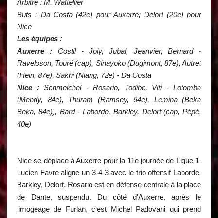
Arbitre : M. Wattellier
Buts : Da Costa (42e) pour Auxerre; Delort (20e) pour
Nice
Les équipes :
Auxerre :
Costil - Joly, Jubal, Jeanvier, Bernard -
Raveloson, Touré (cap), Sinayoko (Dugimont, 87e), Autret
(Hein, 87e), Sakhi (Niang, 72e) - Da Costa
Nice :
Schmeichel - Rosario, Todibo, Viti - Lotomba
(Mendy, 84e), Thuram (Ramsey, 64e), Lemina (Beka
Beka, 84e)), Bard - Laborde, Barkley, Delort (cap, Pépé,
40e)
Nice se déplace à Auxerre pour la 11e journée de Ligue 1.
Lucien Favre aligne un 3-4-3 avec le trio offensif Laborde,
Barkley, Delort. Rosario est en défense centrale à la place
de Dante, suspendu. Du côté d'Auxerre, après le
limogeage de Furlan, c'est Michel Padovani qui prend