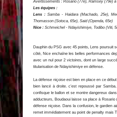
Avertissements : Rosario (77e), Ramsey (79e) à
Les équipes :
Lens :
Samba - Haidara (Machado, 25e), Medin
Thomasson (Sotoca, 65e), Said (Openda, 65e)
Nice :
Schmeichel - Ndayishimiye, Todibo (Viti, 
Dauphin du PSG avec 45 points, Lens poursuit son
côté, Nice enchaîne les belles performances depui
avec un nul pour 2 victoires, dont un large succ
titularisation de Ndayishimiye en défense.
La défense niçoise est bien en place en ce débu
bien lancé à droite. c'est repoussé par Samba. 
confisque le ballon et se montre dangereux dans
adducteurs, Boudaoui laisse sa place à Rosario 
défense niçoise. Dans la confusion, le gardien a
remet immédiatement au point de penalty mais Thu