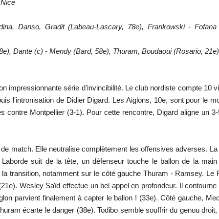
 Nice
a, Danso, Gradit (Labeau-Lascary, 78e), Frankowski - Fofana 
58e), Dante (c) - Mendy (Bard, 58e), Thuram, Boudaoui (Rosario, 21
 impressionnante série d'invincibilité. Le club nordiste compte 10 vi
s l'intronisation de Didier Digard. Les Aiglons, 10e, sont pour le m
ès contre Montpellier (3-1). Pour cette rencontre, Digard aligne un 
t de match. Elle neutralise complètement les offensives adverses. L
Laborde suit de la tête, un défenseur touche le ballon de la main 
 la transition, notamment sur le côté gauche Thuram - Ramsey. Le 
(21e). Wesley Saïd effectue un bel appel en profondeur. Il contourn
iglon parvient finalement à capter le ballon ! (33e). Côté gauche, M
ram écarte le danger (38e). Todibo semble souffrir du genou droit, le