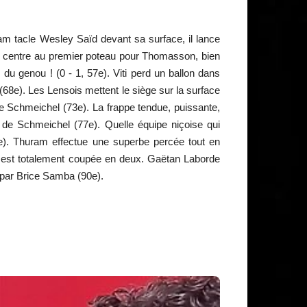
ram tacle Wesley Saïd devant sa surface, il lance
un centre au premier poteau pour Thomasson, bien
du genou ! (0 - 1, 57e). Viti perd un ballon dans
 (68e). Les Lensois mettent le siège sur la surface
de Schmeichel (73e). La frappe tendue, puissante,
 de Schmeichel (77e). Quelle équipe niçoise qui
5e). Thuram effectue une superbe percée tout en
s est totalement coupée en deux. Gaëtan Laborde
e par Brice Samba (90e).