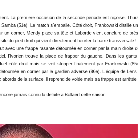
ésent. La première occasion de la seconde période est niçoise. Thu
e Samba (51e). Le match s'emballe. Côté droit, Frankowski distille 
ur un corner, Mendy place sa tête et Laborde vient conclure de près 
sile du pied droit qui vient directement heurter la barre transversale !
ut avec une frappe rasante détournée en corner par la main droite 
el, l'Ivorien trouve la place de frapper du gauche. Dans les gants
 duel côté droit mais se voit stopper finalement par Frankowski (8
étournée en corner par le gardien adverse (86e). L'équipe de Len
ux abords de la surface, il reprend de volée mais sa frappe est arrêté
encore jamais connu la défaite à Bollaert cette saison.