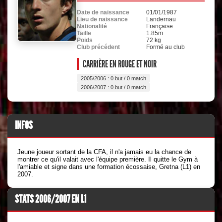
Date de naissance
01/01/1987
Lieu de naissance
Landernau
Nationalité
Française
Taille
1.85m
Poids
72 kg
Club précédent
Formé au club
CARRIÈRE EN ROUGE ET NOIR
2005/2006 : 0 but / 0 match
2006/2007 : 0 but / 0 match
INFOS
Jeune joueur sortant de la CFA, il n'a jamais eu la chance de
montrer ce qu'il valait avec l'équipe première. Il quitte le Gym à
l'amiable et signe dans une formation écossaise, Gretna (L1) en
2007.
STATS 2006/2007 EN L1