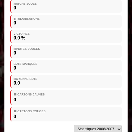
MATCHS JOUÉS
0
TITULARISATIONS
0
VICTOIRES
0.0 %
MINUTES JOUÉES
0
BUTS MARQUÉS
0
MOYENNE BUTS
0.0
🟨 CARTONS JAUNES
0
🟥 CARTONS ROUGES
0