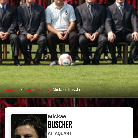
Accueil
›
Club
›
Joueurs
› Mickael Buscher
Mickael
BUSCHER
ATTAQUANT