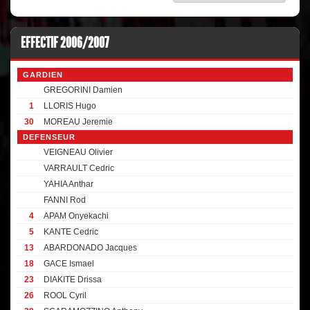
EFFECTIF 2006/2007
GARDIEN
GREGORINI Damien
1
LLORIS Hugo
30
MOREAU Jeremie
DEFENSEUR
VEIGNEAU Olivier
VARRAULT Cedric
YAHIA Anthar
FANNI Rod
4
APAM Onyekachi
5
KANTE Cedric
13
ABARDONADO Jacques
18
GACE Ismael
23
DIAKITE Drissa
26
ROOL Cyril