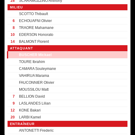
28
SCARAMOZZINO Anthony
MILIEU
SCOTTO Thibault
6
ECHOUAFNI Olivier
8
TRAORE Mahamane
10
EDERSON Honorato
14
BALMONT Florent
ATTAQUANT
BUSCHER Mickael
TOURE Ibrahim
CAMARA Souleymane
VAHIRUA Marama
FAUCONNIER Olivier
MOUSSILOU Matt
7
BELLION David
9
LASLANDES Lilian
12
KONE Bakari
20
LARBI Kamel
ENTRAÎNEUR
ANTONETTI Frederic