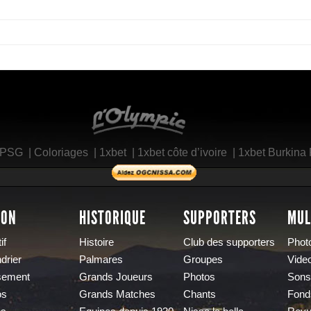
L'Olympic Restaurant
 PSG
|
Coloriages
|
1xbet
|
1xbet côte d’ivoire
|
1xbet Burkina
SON
HISTORIQUE
SUPPORTERS
MUL
if
Histoire
Club des supporters
Phot
drier
Palmares
Groupes
Vide
sement
Grands Joueurs
Photos
Sons
os
Grands Matches
Chants
Fond