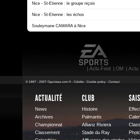
Nice - St-Etienne : le groupe niçois
Nice - St-Etienne : les échos
Souleymane CAMARA à Nice
EA Sports
|
Actu Foot
|
OM
|
Actu
© 1997 - 2007 Ogcnissa.com © -
Crédits
-
Cookie policy
-
Contact
ACTUALITÉ
CLUB
SAI
News
Histoire
Effect
Archives
Palmarès
Calen
Championnat
Allianz Riviera
Clas
Classement
Stade du Ray
Phot