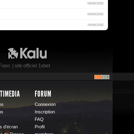
09/09/2005
09/09/2005
29/08/2005
Kalu Nissa
 Faso
|
site officiel 1xbet
TIMEDIA
FORUM
os
Connexion
os
Inscription
FAQ
s d'écran
Profil