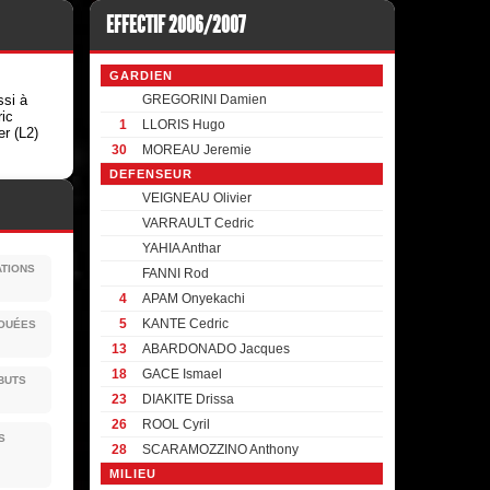
EFFECTIF 2006/2007
GARDIEN
si à
GREGORINI Damien
ic
1
LLORIS Hugo
er (L2)
30
MOREAU Jeremie
DEFENSEUR
VEIGNEAU Olivier
VARRAULT Cedric
YAHIA Anthar
ATIONS
FANNI Rod
4
APAM Onyekachi
5
KANTE Cedric
JOUÉES
13
ABARDONADO Jacques
18
GACE Ismael
BUTS
23
DIAKITE Drissa
26
ROOL Cyril
S
28
SCARAMOZZINO Anthony
MILIEU