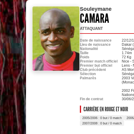
Souleymane
CAMARA
ATTAQUANT
Date de naissance
22/12/
Lieu de naissance
Dakar 
Nationalité
Sénéga
Taille
1.74m
Poids
72 Kg
Premier match officiel
Nice - 
Premier but officiel
Lens - 
Club précédent
AS Mo
Sélection
Sénéga
Palmarès
2003 Va
(Monac
2002 Fi
Nations
Fin de contrat
30/06/
CARRIÈRE EN ROUGE ET NOIR
2005/2006 : 0 but / 0 match
2006/
2007/2008 : 0 but / 0 match