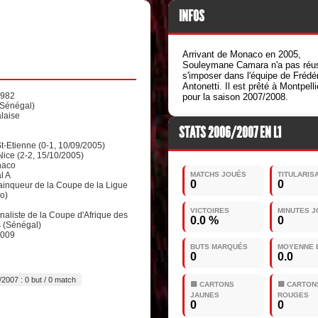
INFOS
Arrivant de Monaco en 2005,
Souleymane Camara n'a pas réus
s'imposer dans l'équipe de Frédér
Antonetti. Il est prêté à Montpelli
1982
pour la saison 2007/2008.
(Sénégal)
laise
STATS 2006/2007 EN L1
St-Etienne (0-1, 10/09/2005)
Nice (2-2, 15/10/2005)
naco
l A
MATCHS JOUÉS
TITULARIS
0
0
inqueur de la Coupe de la Ligue
o)
VICTOIRES
MINUTES 
naliste de la Coupe d'Afrique des
0.0 %
0
 (Sénégal)
2009
BUTS MARQUÉS
MOYENNE 
0
0.0
2007 : 0 but / 0 match
🟨 CARTONS
🟥 CARTON
JAUNES
ROUGES
0
0