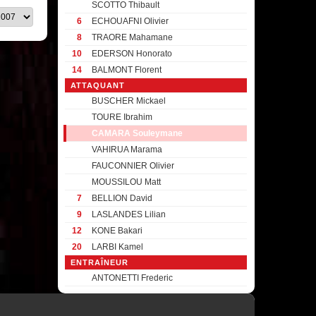
SCOTTO Thibault
6
ECHOUAFNI Olivier
8
TRAORE Mahamane
10
EDERSON Honorato
14
BALMONT Florent
ATTAQUANT
BUSCHER Mickael
TOURE Ibrahim
CAMARA Souleymane
VAHIRUA Marama
FAUCONNIER Olivier
MOUSSILOU Matt
7
BELLION David
9
LASLANDES Lilian
12
KONE Bakari
20
LARBI Kamel
ENTRAÎNEUR
ANTONETTI Frederic