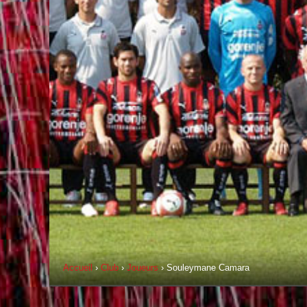
Accueil
›
Club
›
Joueurs
› Souleymane Camara