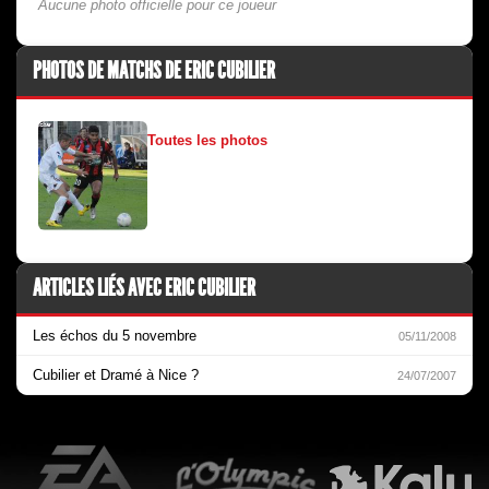
Aucune photo officielle pour ce joueur
PHOTOS DE MATCHS DE ERIC CUBILIER
Toutes les photos
ARTICLES LIÉS AVEC ERIC CUBILIER
Les échos du 5 novembre
05/11/2008
Cubilier et Dramé à Nice ?
24/07/2007
EA Sports
L'Olympic Restaurant
K