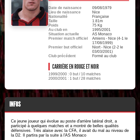
Date de naissance
09/08/1979
Lieu de naissance
Nice
Nationalité
Française
Taille
1.81m
Poids
75 Kg
Au club en
1995/2001
Situation actuelle
AS Monaco
Premier match officiel
Amiens - Nice (4-1 le
17/08/1999)
Premier but officiel
Niort - Nice (2-2 le
03/03/2001)
Club précédent
Formé au club
CARRIÈRE EN ROUGE ET NOIR
1999/2000 : 0 but / 10 matches
2000/2001 : 1 but / 28 matches
INFOS
Ce jeune joueur qui évolue au poste d'arrière latéral droit, a
participé à quelques matches et a montré de belles qualités
défensives. Très alaise avec la CFA, il avait du mal au niveau de
la D2. Il partira par la suite à l'AS Monaco