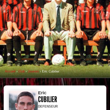
Accueil
›
Club
›
Joueurs
› Eric Cubilier
Eric
CUBILIER
DEFENSEUR