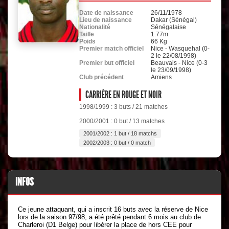
Date de naissance
26/11/1978
Lieu de naissance
Dakar (Sénégal)
Nationalité
Sénégalaise
Taille
1.77m
Poids
66 Kg
Premier match officiel
Nice - Wasquehal (0-
2 le 22/08/1998)
Premier but officiel
Beauvais - Nice (0-3
le 23/09/1998)
Club précédent
Amiens
CARRIÈRE EN ROUGE ET NOIR
1998/1999 : 3 buts / 21 matches
2000/2001 : 0 but / 13 matches
2001/2002 : 1 but / 18 matchs
2002/2003 : 0 but / 0 match
INFOS
Ce jeune attaquant, qui a inscrit 16 buts avec la réserve de Nice
lors de la saison 97/98, a été prêté pendant 6 mois au club de
Charleroi (D1 Belge) pour libérer la place de hors CEE pour