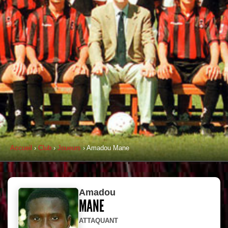
Accueil
›
Club
›
Joueurs
› Amadou Mane
Amadou
MANE
ATTAQUANT