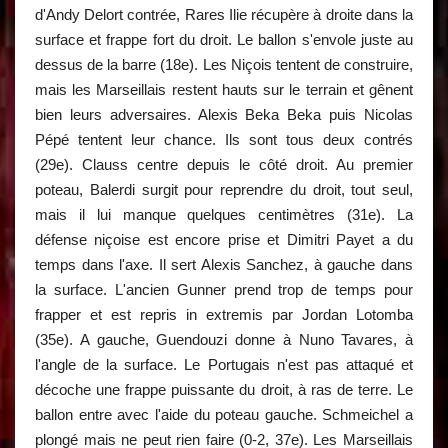
d'Andy Delort contrée, Rares Ilie récupère à droite dans la
surface et frappe fort du droit. Le ballon s'envole juste au
dessus de la barre (18e). Les Niçois tentent de construire,
mais les Marseillais restent hauts sur le terrain et gênent
bien leurs adversaires. Alexis Beka Beka puis Nicolas
Pépé tentent leur chance. Ils sont tous deux contrés
(29e). Clauss centre depuis le côté droit. Au premier
poteau, Balerdi surgit pour reprendre du droit, tout seul,
mais il lui manque quelques centimètres (31e). La
défense niçoise est encore prise et Dimitri Payet a du
temps dans l'axe. Il sert Alexis Sanchez, à gauche dans
la surface. L'ancien Gunner prend trop de temps pour
frapper et est repris in extremis par Jordan Lotomba
(35e). A gauche, Guendouzi donne à Nuno Tavares, à
l'angle de la surface. Le Portugais n'est pas attaqué et
décoche une frappe puissante du droit, à ras de terre. Le
ballon entre avec l'aide du poteau gauche. Schmeichel a
plongé mais ne peut rien faire (0-2, 37e). Les Marseillais