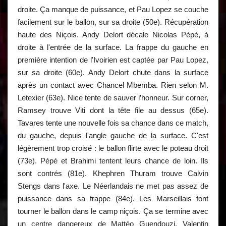
droite. Ça manque de puissance, et Pau Lopez se couche
facilement sur le ballon, sur sa droite (50e). Récupération
haute des Niçois. Andy Delort décale Nicolas Pépé, à
droite à l'entrée de la surface. La frappe du gauche en
première intention de l'Ivoirien est captée par Pau Lopez,
sur sa droite (60e). Andy Delort chute dans la surface
après un contact avec Chancel Mbemba. Rien selon M.
Letexier (63e). Nice tente de sauver l’honneur. Sur corner,
Ramsey trouve Viti dont la tête file au dessus (65e).
Tavares tente une nouvelle fois sa chance dans ce match,
du gauche, depuis l'angle gauche de la surface. C'est
légèrement trop croisé : le ballon flirte avec le poteau droit
(73e). Pépé et Brahimi tentent leurs chance de loin. Ils
sont contrés (81e). Khephren Thuram trouve Calvin
Stengs dans l'axe. Le Néerlandais ne met pas assez de
puissance dans sa frappe (84e). Les Marseillais font
tourner le ballon dans le camp niçois. Ça se termine avec
un centre dangereux de Mattéo Guendouzi. Valentin