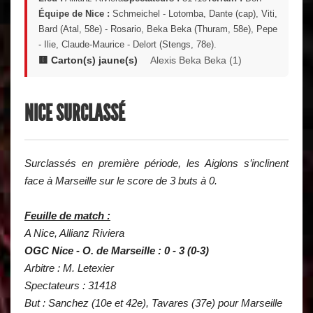
Équipe de Nice :
Schmeichel - Lotomba, Dante (cap), Viti,
Bard (Atal, 58e) - Rosario, Beka Beka (Thuram, 58e), Pepe
- Ilie, Claude-Maurice - Delort (Stengs, 78e).
🟨 Carton(s) jaune(s)
Alexis Beka Beka (1)
NICE SURCLASSÉ
Surclassés en première période, les Aiglons s’inclinent
face à Marseille sur le score de 3 buts à 0.
Feuille de match :
A Nice, Allianz Riviera
OGC Nice - O. de Marseille : 0 - 3 (0-3)
Arbitre : M. Letexier
Spectateurs : 31418
But : Sanchez (10e et 42e), Tavares (37e) pour Marseille