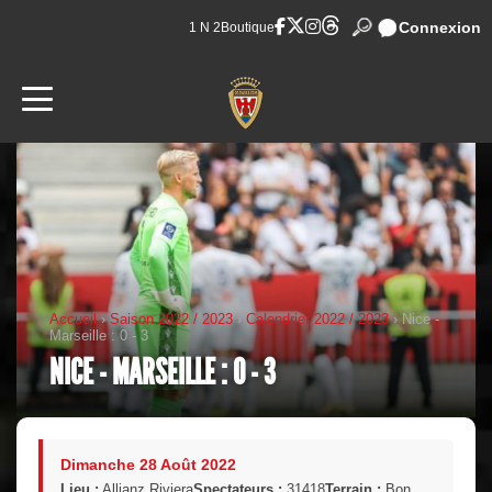
Connexion
1 N 2
Boutique
Accueil
›
Saison 2022 / 2023
›
Calendrier 2022 / 2023
› Nice -
Marseille : 0 - 3
NICE - MARSEILLE : 0 - 3
Dimanche 28 Août 2022
Lieu :
Allianz Riviera
Spectateurs :
31418
Terrain :
Bon