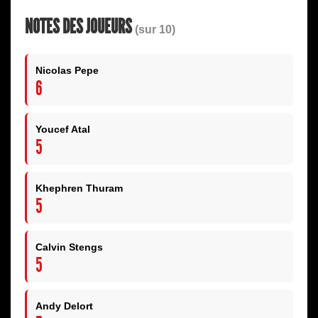
NOTES DES JOUEURS
(sur 10)
Nicolas Pepe
6
Youcef Atal
5
Khephren Thuram
5
Calvin Stengs
5
Andy Delort