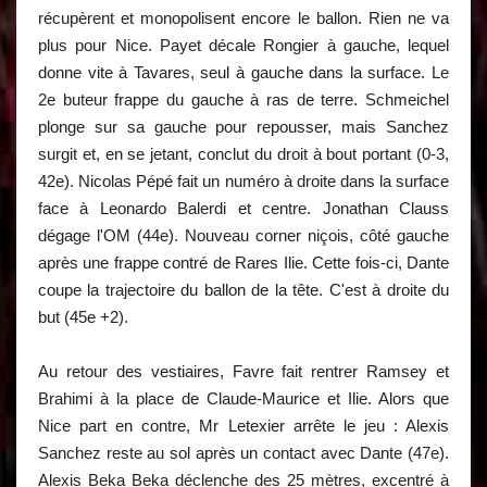
récupèrent et monopolisent encore le ballon. Rien ne va
plus pour Nice. Payet décale Rongier à gauche, lequel
donne vite à Tavares, seul à gauche dans la surface. Le
2e buteur frappe du gauche à ras de terre. Schmeichel
plonge sur sa gauche pour repousser, mais Sanchez
surgit et, en se jetant, conclut du droit à bout portant (0-3,
42e). Nicolas Pépé fait un numéro à droite dans la surface
face à Leonardo Balerdi et centre. Jonathan Clauss
dégage l'OM (44e). Nouveau corner niçois, côté gauche
après une frappe contré de Rares Ilie. Cette fois-ci, Dante
coupe la trajectoire du ballon de la tête. C'est à droite du
but (45e +2).
Au retour des vestiaires, Favre fait rentrer Ramsey et
Brahimi à la place de Claude-Maurice et Ilie. Alors que
Nice part en contre, Mr Letexier arrête le jeu : Alexis
Sanchez reste au sol après un contact avec Dante (47e).
Alexis Beka Beka déclenche des 25 mètres, excentré à