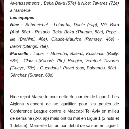
Avertissements : Beka Beka (57e) à Nice; Tavares (71e)
à Marseille
Les équipes :
Nice :
Schmeichel - Lotomba, Dante (cap), Viti, Bard
(Atal, 58e) - Rosario, Beka Beka (Thuram, 58e), Pepe -
Ilie (Brahimi, 46e), Claude-Maurice (Ramsey, 46e) -
Delort (Stengs, 78e).
Marseille :
López - Mbemba, Balerdi, Kolašinac (Bailly,
58e) - Clauss (Kaboré, 78e), Rongier, Veretout, Tavares
(Gueye, 78e) - Guendouzi, Payet (cap, Bakambu, 68e) -
Sánchez (Suarez, 68e)
Nice reçoit Marseille pour cette 4e journée de Ligue 1. Les
Aiglons viennent de se qualifier pour les poules de
Conference League contre le Maccabi Tel Aviv en milieu
de semaine (2-0, ap) mais ont du mal en Ligue 1 (2 nuls et
1 défaite). Marseille fait un bon début de saison en Ligue 1