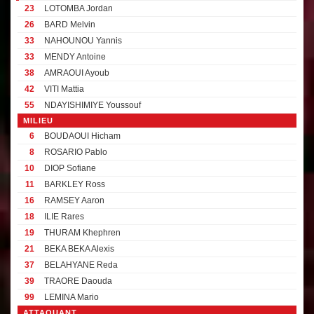
23
LOTOMBA Jordan
26
BARD Melvin
33
NAHOUNOU Yannis
33
MENDY Antoine
38
AMRAOUI Ayoub
42
VITI Mattia
55
NDAYISHIMIYE Youssouf
MILIEU
6
BOUDAOUI Hicham
8
ROSARIO Pablo
10
DIOP Sofiane
11
BARKLEY Ross
16
RAMSEY Aaron
18
ILIE Rares
19
THURAM Khephren
21
BEKA BEKA Alexis
37
BELAHYANE Reda
39
TRAORE Daouda
99
LEMINA Mario
ATTAQUANT