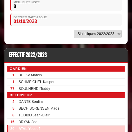
MEILLEURE NOTE
8
DERNIER MATCH JOUÉ
01/10/2023
EFFECTIF 2022/2023
GARDIEN
1
BULKA Marcin
1
SCHMEICHEL Kasper
77
BOULHENDI Teddy
DEFENSEUR
4
DANTE Bonfim
5
BECH SORENSEN Mads
6
TODIBO Jean-Clair
15
BRYAN Joe
20
ATAL Youcef