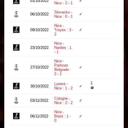
01/10/2022
✓
76
Nice : 2 - 1
Slovacko -
06/10/2022
✓
90
Nice : 0 - 1
Nice -
09/10/2022
Troyes : 3 -
✓
42
2
Nice -
23/10/2022
Nantes : 1
45
- 1
Nice -
Partizan
27/10/2022
✓
81
Belgrade :
2 - 1
1
Lorient -
30/10/2022
✓
62
⚽
Nice : 1 - 2
Cologne -
03/11/2022
✓
75
Nice : 2 - 2
Nice -
06/11/2022
Brest : 1 -
✓
80
0