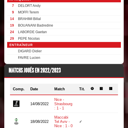
7
DELORT Andy
9
MOFFI Terem
14
BRAHIMI Billal
19
BOUANANI Badredine
24
LABORDE Gaetan
29
PEPE Nicolas
ENTRAÎNEUR
DIGARD Didier
FAVRE Lucien
MATCHS JOUÉS EN 2022/2023
⚽
🟨
🟥
Comp.
Date
Match
Tit.
Min.
Nice -
14/08/2022
Strasbourg
14
: 1 - 1
Maccabi
18/08/2022
Tel Aviv -
✓
90
Nice : 1 - 0