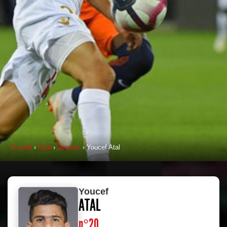
Accueil
›
Club
›
Joueurs
› Youcef Atal
Youcef
ATAL
n°20