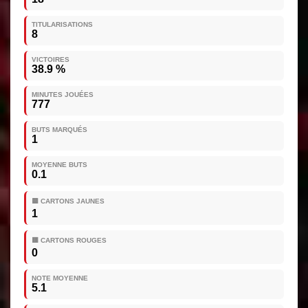
TITULARISATIONS
8
VICTOIRES
38.9 %
MINUTES JOUÉES
777
BUTS MARQUÉS
1
MOYENNE BUTS
0.1
🟨 CARTONS JAUNES
1
🟥 CARTONS ROUGES
0
NOTE MOYENNE
5.1