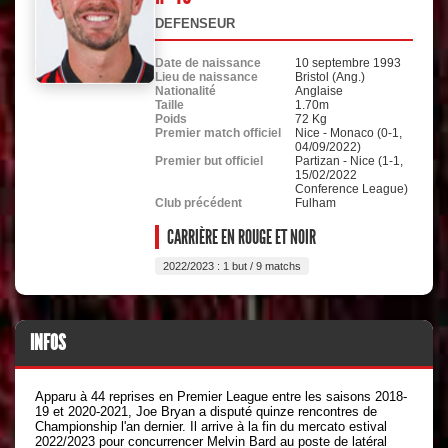
DEFENSEUR
Date de naissance
10 septembre 1993
Lieu de naissance
Bristol (Ang.)
Nationalité
Anglaise
Taille
1.70m
Poids
72 Kg
Premier match officiel
Nice - Monaco (0-1,
04/09/2022)
Premier but officiel
Partizan - Nice (1-1,
15/02/2022
Conference League)
Club précédent
Fulham
CARRIÈRE EN ROUGE ET NOIR
2022/2023 : 1 but / 9 matchs
INFOS
Apparu à 44 reprises en Premier League entre les saisons 2018-
19 et 2020-2021, Joe Bryan a disputé quinze rencontres de
Championship l'an dernier. Il arrive à la fin du mercato estival
2022/2023 pour concurrencer Melvin Bard au poste de latéral