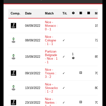
⚽
🟨
🟥
Comp.
Date
Match
Tit.
Min.
Nice -
04/09/2022
Monaco :
15
0 - 1
Nice -
08/09/2022
Cologne
✓
72
: 1 - 1
Partizan
1
Belgrade
15/09/2022
✓
85
⚽
- Nice : 1
- 1
Nice -
🟨
09/10/2022
Troyes :
✓
70
3 - 2
Nice -
13/10/2022
Slovacko
✓
80
: 1 - 2
Nice -
🟨
23/10/2022
Nantes :
✓
70