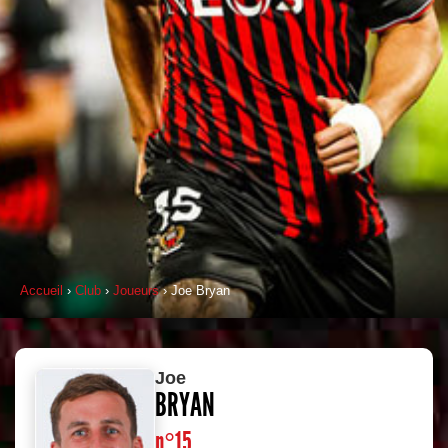
Accueil
›
Club
›
Joueurs
› Joe Bryan
Joe
BRYAN
n°15