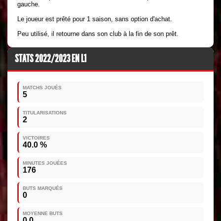
gauche.
Le joueur est prêté pour 1 saison, sans option d'achat.
Peu utilisé, il retourne dans son club à la fin de son prêt.
STATS 2022/2023 EN L1
MATCHS JOUÉS
5
TITULARISATIONS
2
VICTOIRES
40.0 %
MINUTES JOUÉES
176
BUTS MARQUÉS
0
MOYENNE BUTS
0.0