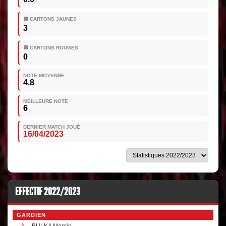
🟨 CARTONS JAUNES
3
🟥 CARTONS ROUGES
0
NOTE MOYENNE
4.8
MEILLEURE NOTE
6
DERNIER MATCH JOUÉ
16/04/2023
EFFECTIF 2022/2023
GARDIEN