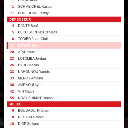
1
BULKA Marcin
1
SCHMEICHEL Kasper
77
BOULHENDI Teddy
DEFENSEUR
4
DANTE Bonfim
5
BECH SORENSEN Mads
6
TODIBO Jean-Clair
15
BRYAN Joe
20
ATAL Youcef
23
LOTOMBA Jordan
26
BARD Melvin
33
NAHOUNOU Yannis
33
MENDY Antoine
38
AMRAOUI Ayoub
42
VITI Mattia
55
NDAYISHIMIYE Youssouf
MILIEU
6
BOUDAOUI Hicham
8
ROSARIO Pablo
10
DIOP Sofiane