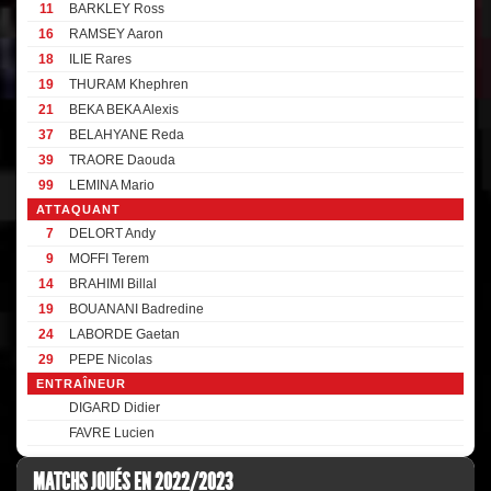
11
BARKLEY Ross
16
RAMSEY Aaron
18
ILIE Rares
19
THURAM Khephren
21
BEKA BEKA Alexis
37
BELAHYANE Reda
39
TRAORE Daouda
99
LEMINA Mario
ATTAQUANT
7
DELORT Andy
9
MOFFI Terem
14
BRAHIMI Billal
19
BOUANANI Badredine
24
LABORDE Gaetan
29
PEPE Nicolas
ENTRAÎNEUR
DIGARD Didier
FAVRE Lucien
MATCHS JOUÉS EN 2022/2023