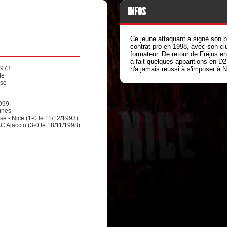
INFOS
Ce jeune attaquant a signé son p
contrat pro en 1998, avec son cl
formateur. De retour de Fréjus en
a fait quelques apparitions en D
1973
n'a jamais reussi à s'imposer à N
le
ise
999
gnes
e - Nice (1-0 le 11/12/1993)
AC Ajaccio (3-0 le 18/11/1998)