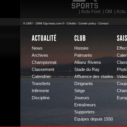
|
Actu Foot
|
OM
|
Actu
© 1997 - 1998 Ogcnissa.com © -
Crédits
-
Cookie policy
-
Contact
ACTUALITÉ
CLUB
SAI
News
Histoire
Effect
Archives
Palmarès
Calen
Championnat
Allianz Riviera
Clas
Classement
Stade du Ray
Phot
Calendrier
Affluence des stades
Vide
Transferts
Dirigeants
Coup
Infirmerie
Siège
Cham
Discipline
Joueurs
Euro
Entraîneurs
Supporters
Equipes depuis 1930