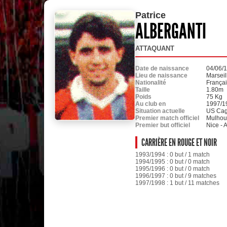
Patrice
ALBERGANTI
ATTAQUANT
Date de naissance
04/06/
Lieu de naissance
Marseil
Nationalité
França
Taille
1.80m
Poids
75 Kg
Au club en
1997/1
Situation actuelle
US Ca
Premier match officiel
Mulhous
Premier but officiel
Nice - 
CARRIÈRE EN ROUGE ET NOIR
1993/1994 : 0 but / 1 match
1994/1995 : 0 but / 0 match
1995/1996 : 0 but / 0 match
1996/1997 : 0 but / 9 matches
1997/1998 : 1 but / 11 matches