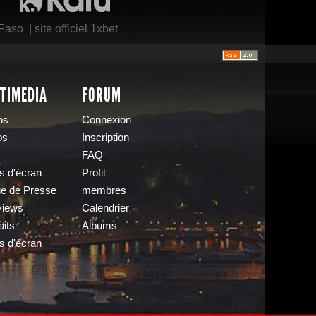
 Faso
|
site officiel 1xbet
TIMEDIA
FORUM
os
Connexion
os
Inscription
FAQ
s d'écran
Profil
e de Presse
membres
views
Calendrier
aits
Albums
s d'écran
s