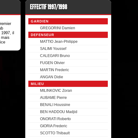
EFFECTIF 1997/1998
GARDIEN
remier
ub
GREGORINI Damien
 1997, il
DEFENSEUR
2 mais
MATTIO Jean-Philippe
ice
SALIMI Youssef
CALEGARI Bruno
FUGEN Olivier
MARTIN Frederic
ANGAN Didie
MILIEU
MILINKOVIC Zoran
AUBAME Pierre
BENALI Houssine
BEN HADDOU Madjid
ONORATI Roberto
GIORIA Frederic
SCOTTO Thibault