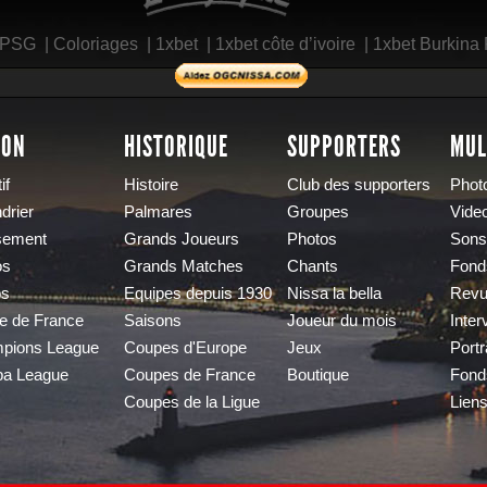
 PSG
|
Coloriages
|
1xbet
|
1xbet côte d’ivoire
|
1xbet Burkina
SON
HISTORIQUE
SUPPORTERS
MUL
if
Histoire
Club des supporters
Phot
drier
Palmares
Groupes
Vide
sement
Grands Joueurs
Photos
Sons
os
Grands Matches
Chants
Fond
os
Equipes depuis 1930
Nissa la bella
Revu
e de France
Saisons
Joueur du mois
Inter
pions League
Coupes d'Europe
Jeux
Portr
pa League
Coupes de France
Boutique
Fond
Coupes de la Ligue
Lien