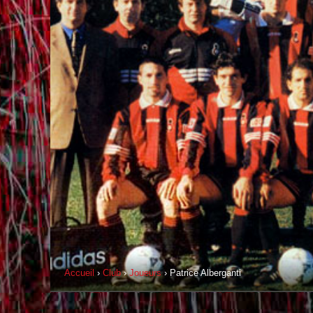
Accueil
›
Club
›
Joueurs
› Patrice Alberganti