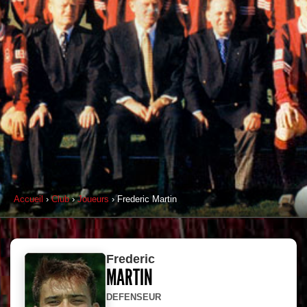
Accueil
›
Club
›
Joueurs
› Frederic Martin
Frederic
MARTIN
DEFENSEUR