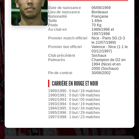
Date de naissance
06/06/1969
Lieu de naissance
Bordeaux
Nationalité
Française
Taille
1.69m
Poids
70 Kg
Au club en
1989/1996 et
1997/1998
Premier match officiel
Nice - Paris SG (3-3
le 22/07/1989)
Premier but officiel
Valence - Nice (1-1 le
03/12/1997)
Club précédent
Sochaux
Palmarès
Champion de D2 en
1994 (Nice) et en
2000 (Sochaux)
Fin de contrat
30/06/2002
CARRIÈRE EN ROUGE ET NOIR
1989/1990 : 0 but / 18 matches
1990/1991 : 0 but / 09 matches
1992/1993 : 0 but / 05 matches
1993/1994 : 0 but / 19 matches
1994/1995 : 0 but / 34 matches
1995/1996 : 0 but / 29 matches
1997/1998 : 1 but / 23 matches