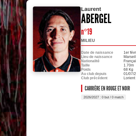
Laurent
ABERGEL
n°19
MILIEU
Date de naissance
1er fév
Lieu de naissance
Marseil
Nationalité
França
Taille
1.70m
Poids
68 Kg
Au club depuis
01/07/
Club précédent
Lorient
CARRIÈRE EN ROUGE ET NOIR
2026/2027 : 0 but / 0 match