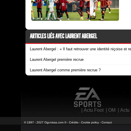
ARTICLES LIÉS AVEC LAURENT ABERGEL
Laurent Abergel : « Il faut retrouver une identité niçoise et r
Laurent Abergel première recrue
Laurent Abergel comme première recrue ?
EA Sports
|
Actu Foot
|
OM
|
Actu
© 1997 - 2027 Ogcnissa.com © -
Crédits
-
Cookie policy
-
Contact