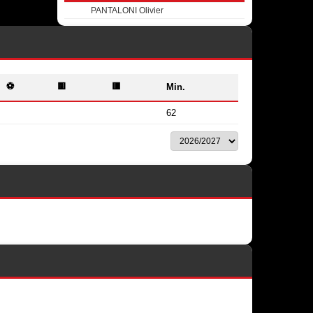
PANTALONI Olivier
⚽
🟨
🟥
Min.
62