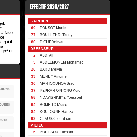
EFFECTIF 2026/2027
GARDIEN
el,
t
60
PONSOT Martin
 à Nice
77
BOULHENDI Teddy
ice
c qui il
80
DIOUF Yehvann
sa
DEFENSEUR
signé un
2
ABDI Ali
5
ABDELMONEM Mohamed
26
BARD Melvin
33
MENDY Antoine
36
MANTSOUNGA Brad
ATIONS
37
PEPRAH OPPONG Kojo
55
NDAYISHIMIYE Youssouf
64
BOMBITO Moise
JOUÉES
84
KOUTOUNE Hamza
92
CLAUSS Jonathan
BUTS
MILIEU
6
BOUDAOUI Hicham
S