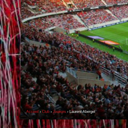
Accueil
›
Club
›
Joueurs
› Laurent Abergel