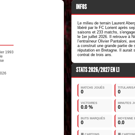
INFOS
Le milieu de terrain Laurent Aberg
libéré par le FC Lorient après sep
saisons et 233 matchs, s'engage
le 1er juillet 2026. Il retrouve à N
l’entraîneur Olivier Pantaloni, ave
a construit une grande partie de 
réputation en Bretagne. Il aurait 
rier 1993
contrat de trois ans.
le
ise
STATS 2026/2027 EN L1
2026
MATCHS JOUÉS
TITULARIS
0
0
VICTOIRES
MINUTES 
0.0 %
0
BUTS MARQUÉS
MOYENNE 
0
0.0
🟨 CARTONS
🟥 CARTON