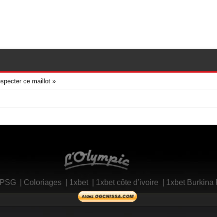
especter ce maillot »
L'Olympic Restaurant
 PSG
|
Coloriages
|
1xbet
|
1xbet côte d’ivoire
|
1xbet Burkina