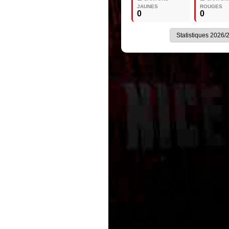
JAUNES
ROUGES
0
0