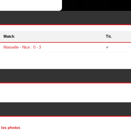
Match
Tit.
Marseille - Nice : 0 - 3
✓
 les photos