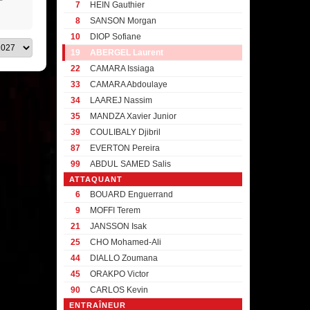
7
HEIN Gauthier
8
SANSON Morgan
10
DIOP Sofiane
19
ABERGEL Laurent
22
CAMARA Issiaga
33
CAMARA Abdoulaye
34
LAAREJ Nassim
35
MANDZA Xavier Junior
39
COULIBALY Djibril
87
EVERTON Pereira
99
ABDUL SAMED Salis
ATTAQUANT
6
BOUARD Enguerrand
9
MOFFI Terem
21
JANSSON Isak
25
CHO Mohamed-Ali
44
DIALLO Zoumana
45
ORAKPO Victor
90
CARLOS Kevin
ENTRAÎNEUR